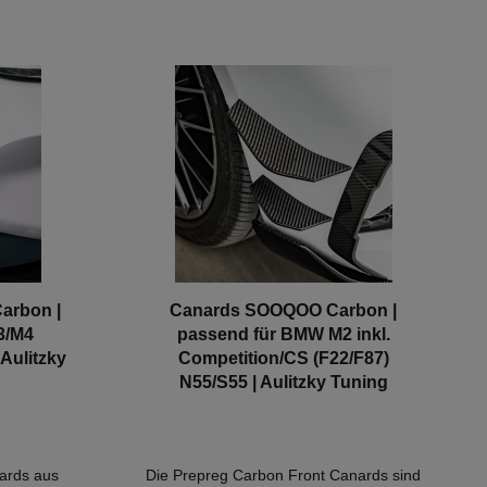
rbonarten,
b
In den Warenkorb
ie
on
 reduziert
 eliminiert
 führt zu
und
tails:-
r Prepreg-
M-Stil-
garantie-
glich
anards
 G87 2er
W-Produkt!
arbon |
Canards SOOQOO Carbon |
3/M4
passend für BMW M2 inkl.
Aulitzky
Competition/CS (F22/F87)
N55/S55 | Aulitzky Tuning
ards aus
Die Prepreg Carbon Front Canards sind