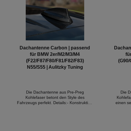
hochgl
Konstrukt
Kohlef
Hochglan
Eint
Liefe
Canards
X3M/ Competit
Es hande
Dachantenne Carbon | passend
Dachan
or
für BMW 2er/M2/M3/M4
fü
(F22/F87/F80/F81/F82/F83)
(G90/
N55/S55 | Aulitzky Tuning
Die Dachantenne aus Pre-Preg
Die D
Kohlefaser betont den Style des
Kohlefa
Fahrzeugs perfekt. Details:- Konstruktion
einen se
aus 100 % reiner Pre-Preg-Kohlefaser-
Konstrukti
OEM Style-Cewebe- Hochglanz Finish-
Kohlef
perfekte Passgenauigkeit-
Hoc
Eintragungsfrei Kompatible Fahrzeuge: -
Passge
BMW F22 M235i - BMW F22 M240i -
Lieferum