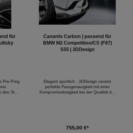
 um ein
originales BMW-Produkt!
end für
Canards Carbon | passend für
litzky
BMW M2 Competition/CS (F87)
S55 | 3DDesign
s Pre-Preg
Elegant sportlich - 3DDesign vereint
eine
perfekte Passgenauigkeit mit einer
 den Style
Kompromisslosigkeit bei der Qualität der
erhöhen. Im
Teile. Das beste M2C Set, dass der
faser ist
Markt bisher gesehen hat. Kompatible
kt, um die
Fahrzeuge:BMW 2 Coupe (F22,
it zu
F87) M2 CS 2019-2021BMW 2
taunliche
Coupe (F22, F87) M2
e Carbon-
Competition 2018-2021
755,00 €*
t weitaus