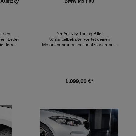
Aulitzky
BMW M5 F90
erten
Der Aulitzky Tuning Billet
igem Leder
Kühlmittelbehälter wertet deinen
Sie dem
Motorinnenraum noch mal stärker auf.
Hauch von
Vorteile:- vollwertige fertigung aus Billet
Aluminium - thermischen
 der vom
StabilisierungKompatible
llständig
Fahrzeuge:BMW M5 F90
nius-
stallieren,
1.099,00 €*
rlich sind.
In den Warenkorb
rlich -
inen
raum