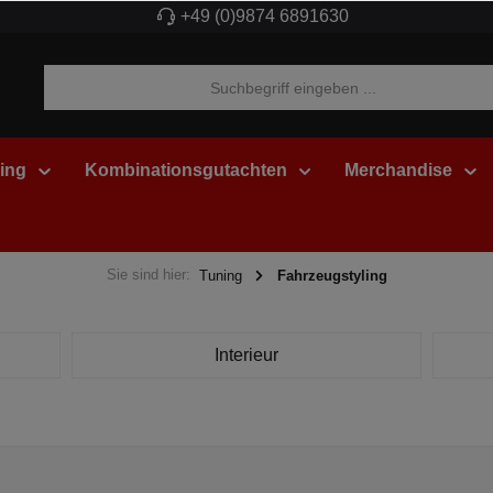
+49 (0)9874 6891630
ing
Kombinationsgutachten
Merchandise
Sie sind hier:
Tuning
Fahrzeugstyling
Interieur