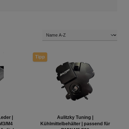
Tipp
eder |
Aulitzky Tuning |
M3/M4
Kühlmittelbehälter | passend für