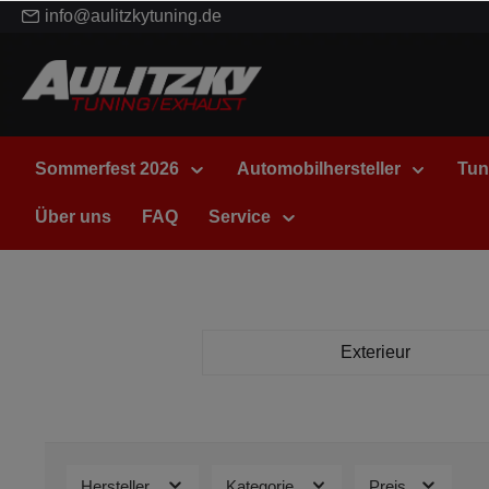
info@aulitzkytuning.de
Sommerfest 2026
Automobilhersteller
Tun
Über uns
FAQ
Service
Exterieur
Hersteller
Kategorie
Preis