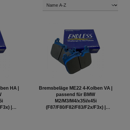
ben HA |
Bremsbeläge ME22 4-Kolben VA |
W
passend für BMW
5i
M2/M3/M4/x35i/x45i
F3x) |
(F87/F80/F82/F83/F2x/F3x) |
Endless