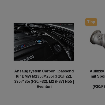
Tipp
Ansaugsystem Carbon | passend
Aulitzk
für BMW M135i/M235i (F20/F22),
mit Spo
335i/435i (F30/F32), M2 (F87) N55 |
Eventuri
(F30/F