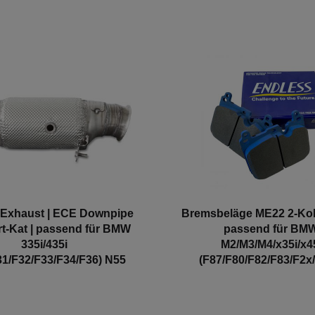
y Exhaust | ECE Downpipe
Bremsbeläge ME22 2-Kol
rt-Kat | passend für BMW
passend für BM
335i/435i
M2/M3/M4/x35i/x4
31/F32/F33/F34/F36) N55
(F87/F80/F82/F83/F2x/
Endless