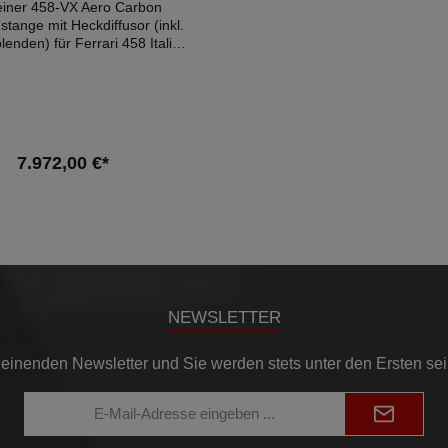
einer 458-VX Aero Carbon
tange mit Heckdiffusor (inkl.
lenden) für Ferrari 458 Italia
chten: Materialgutachten
Kompatible
ge:FERRARI 458 4.5 2009
FERRARI 458 4.5 Seit
RARI 458 4.5 Seit 2013
7.972,00 €*
In den Warenkorb
NEWSLETTER
einenden Newsletter und Sie werden stets unter den Ersten se
E-
Mail-
Adresse*