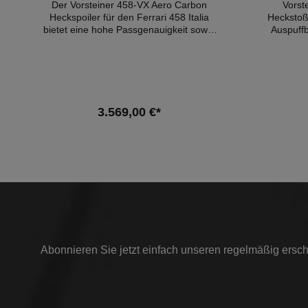
Der Vorsteiner 458-VX Aero Carbon
Vorst
Heckspoiler für den Ferrari 458 Italia
Heckstoßs
bietet eine hohe Passgenauigkeit sowie
Auspuffb
Stabilität.Der für den Ferrari 458 Italia
Guta
gebaute Heckspoiler besteht aus
hochwertigem Prepreg-Carbon und
Fahrzeu
weist eine hochwertige Verarbeitung der
-2015
Materialien im Autoklav auf. Der Spoiler
2009FER
ist Plug & Play.Gutachten:
3.569,00 €*
Materialgutachten Kompatible
Fahrzeuge:FERRARI 458 4.5 2009
In den Warenkorb
-2015FERRARI 458 4.5 Seit
2009FERRARI 458 4.5 Seit 2013
Abonnieren Sie jetzt einfach unseren regelmäßig ersch