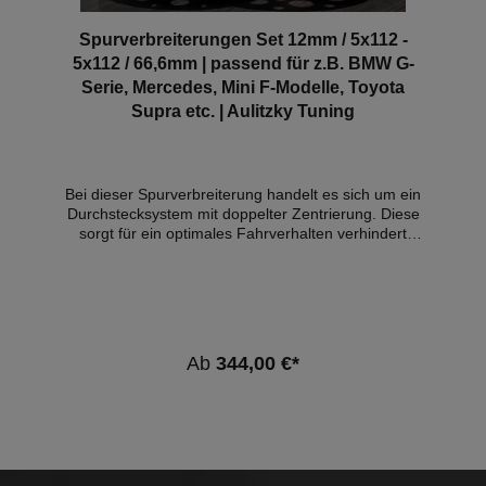
530PS4395cm³N63 B44 D08.19 - 03.23 BMW X6
(F96/G06)M441kW / 600PS4395cm³S63 B44 B12.19
Spurverbreiterungen Set 12mm / 5x112 -
- 03.23 BMW X6 (F96/G06)M Competition460kW /
5x112 / 66,6mm | passend für z.B. BMW G-
625PS4395cm³S63 B44 B12.19 - 03.23 BMW X7
Serie, Mercedes, Mini F-Modelle, Toyota
(G07)M50i xDrive390kW / 530PS4395cm³N63 B44
Supra etc. | Aulitzky Tuning
D07.19
Bei dieser Spurverbreiterung handelt es sich um ein
Durchstecksystem mit doppelter Zentrierung. Diese
sorgt für ein optimales Fahrverhalten verhindert
unerwünschte Vibrationen. Technische Infos: -
Scheibenstärke: 12mm pro Rad (= 24mm pro Achse)
- Lochkreis(e)*: 112/5 + 112/5 -
Zentrierbunddurchmesser: 66,6mm - Fasengröße
PHO (Standardscheibe - Felgenseite): 2x45° -
Nabenlochtiefe NLT (Standardscheibe -
Ab
344,00 €*
Fahrzeugseite): 12mm Verpackungsinhalt: 4 Stück
inkl. 20 Schrauben *Es kann sich um einen
sogenannten Doppellochkreis handeln. Der Artikel
kann für Fahrzeuge mit beiden Lochkreisen
eingesetzt werden. Kompatible Fahrzeuge: BMW
Fahrzeugbezeichnung: Baujahr: Typ: 1er