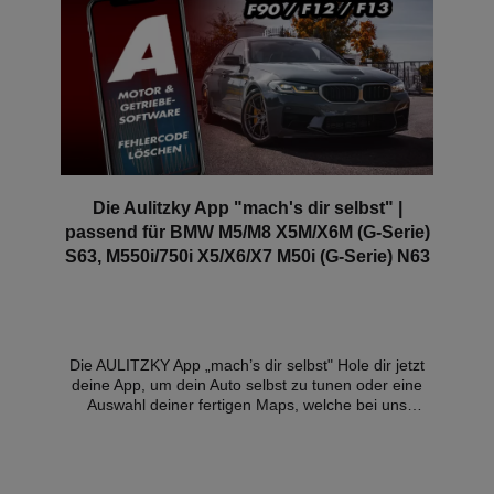
Die Aulitzky App "mach's dir selbst" |
passend für BMW M5/M8 X5M/X6M (G-Serie)
S63, M550i/750i X5/X6/X7 M50i (G-Serie) N63
Die AULITZKY App „mach’s dir selbst" Hole dir jetzt
deine App, um dein Auto selbst zu tunen oder eine
Auswahl deiner fertigen Maps, welche bei uns
individuell auf dem Prüfstand abgestimmt wurden, zu
verwalten und im Handumdrehen auf dein Fahrzeug
zu flashen. Neben dem Flashen deiner
Motorsteuerung bieten wir auch eine