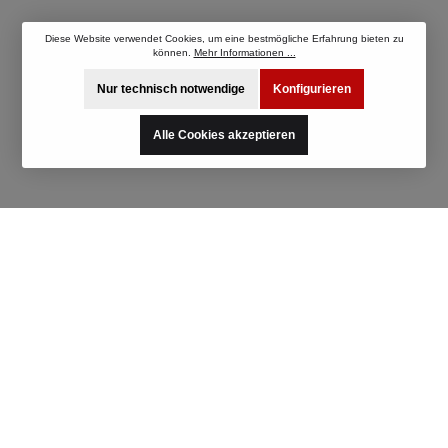
2019- A90 (JTSC/JBSC) Volkswagen
Fahrzeugbezeichnung: Baujahr: Typ: Bus T2,
Diese Website verwendet Cookies, um eine bestmögliche Erfahrung bieten zu
T3 1967-1992 245, 247, 251, 253, 255 (vorne
können.
Mehr Informationen ...
Schrauben, hinten Muttern)
Nur technisch notwendige
Konfigurieren
Alle Cookies akzeptieren