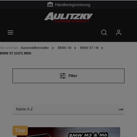
Händlerregistrierung
Sie sind hier:
Automobilhersteller
BMW / M
BMW X7 / M
BMW X7 (G07) M50i
Filter
Tipp