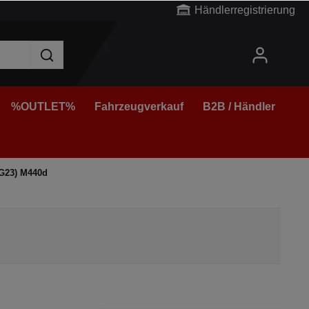
Händlerregistrierung
%OUTLET%
Fahrzeugverkauf
B2B / Händler
G23) M440d