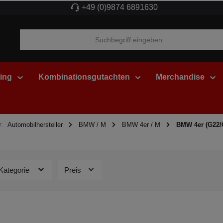
+49 (0)9874 6891630
ing
Kombinationsgutachten
Merchandise
r:
Automobilhersteller
BMW / M
BMW 4er / M
BMW 4er (G22/
Kategorie
Preis