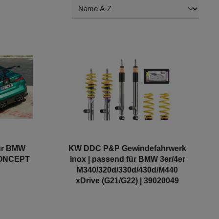
für BMW
KW DDC P&P Gewindefahrwerk
RCONCEPT
inox | passend für BMW 3er/4er
M340/320d/330d/430d/M440
xDrive (G21/G22) | 39020049