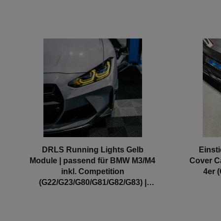
DRLS Running Lights Gelb
Einst
Module | passend für BMW M3/M4
Cover C
inkl. Competition
4er 
(G22/G23/G80/G81/G82/G83) |
Aulitzky Tuning