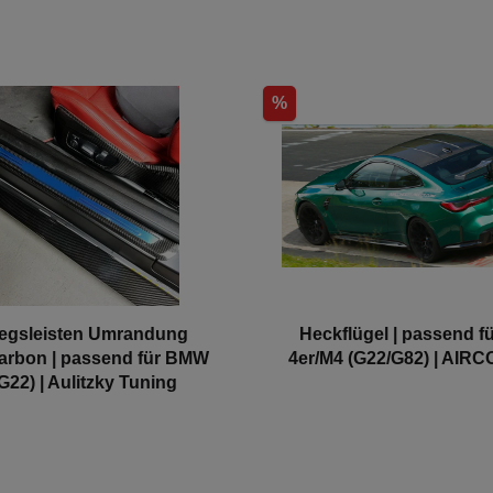
%
iegsleisten Umrandung
Heckflügel | passend 
arbon | passend für BMW
4er/M4 (G22/G82) | AI
(G22) | Aulitzky Tuning