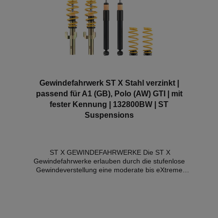
Gewindefahrwerk ST X Stahl verzinkt |
passend für A1 (GB), Polo (AW) GTI | mit
fester Kennung | 132800BW | ST
Suspensions
ST X GEWINDEFAHRWERKE Die ST X
Gewindefahrwerke erlauben durch die stufenlose
Gewindeverstellung eine moderate bis eXtreme
Tieferlegung. Basierend auf dem Knowhow von KW,
dem Marktführer für individuelle Fahrwerklösungen,
überzeugen die ST X Gewindefahrwerke durch ihre
Qualität und Fahrdynamik. Die ST X
Gewindefahrwerke made by KW lassen sich schnell