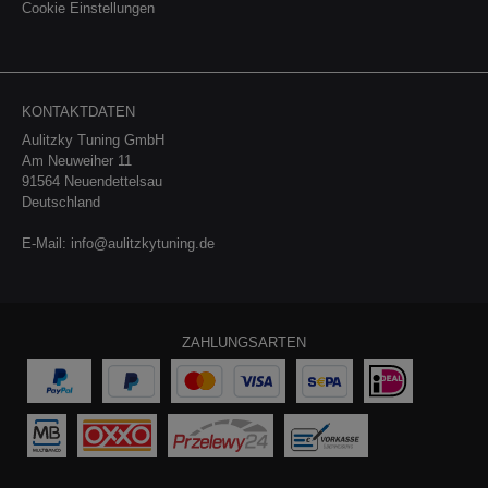
Ladeluftkühler2 Silikonschläuche4 Schlauchschellen1
und einem reaktionsschnelleren Fahrverhalten
Cookie Einstellungen
Aluminium Adapter1 Montageanleitung1
führt.Einfache Installation: Das Kit wird mit allen
Teilegutachten Mit Teilegutachten (zur problemlosen
erforderlichen Schlauchschellen und einem
Eintragung nach §19 Absatz 3 der StVZO).
Aluminium Adapter geliefert und lässt sich einfach
und unkompliziert installieren. Keine komplizierten
Modifikationen erforderlich.Optimales Design: Das Kit
KONTAKTDATEN
ist speziell auf die Anforderungen von Fahrzeugen
Aulitzky Tuning GmbH
mit einem Turboausgang aus Aluminium abgestimmt
Am Neuweiher 11
und bietet eine perfekte Passform sowie eine
optimale Leistung. Hinweis: Das Artikelbild dient nur
91564 Neuendettelsau
der Veranschaulichung. Die tatsächliche Form des
Deutschland
Produkts kann leicht abweichen.
E-Mail:
info@aulitzkytuning.de
ZAHLUNGSARTEN