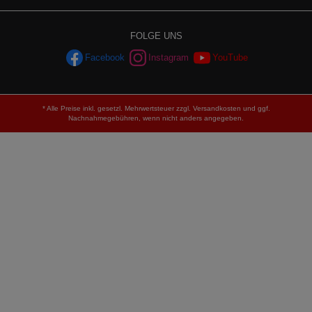
FOLGE UNS
Facebook
Instagram
YouTube
* Alle Preise inkl. gesetzl. Mehrwertsteuer zzgl.
Versandkosten
und ggf.
Nachnahmegebühren, wenn nicht anders angegeben.