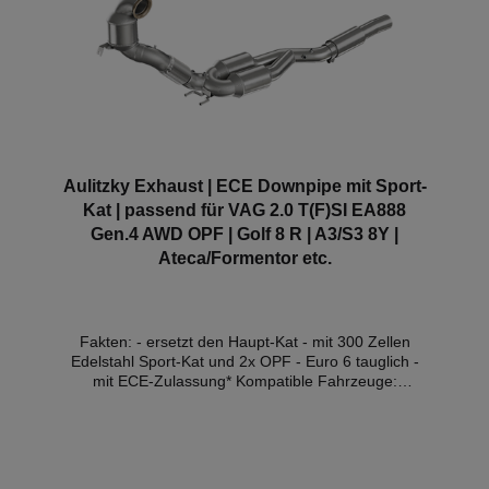
Aulitzky Exhaust | ECE Downpipe mit Sport-
Kat | passend für VAG 2.0 T(F)SI EA888
Gen.4 AWD OPF | Golf 8 R | A3/S3 8Y |
Ateca/Formentor etc.
Fakten: - ersetzt den Haupt-Kat - mit 300 Zellen
Edelstahl Sport-Kat und 2x OPF - Euro 6 tauglich -
mit ECE-Zulassung* Kompatible Fahrzeuge:
HerstellerModellTypHubraum (ltr.)Leistung
(kW)MotortypAbgasnormAudiA3 40 TFSI
quattroGY2.0140DNNAEuro 6d - OPFAudiS3 53
TFSI quattroGY2.0228DNFBEuro 6d - OPFAudiQ2
40 TFSI quattroGA2.0140DNNAEuro 6d -