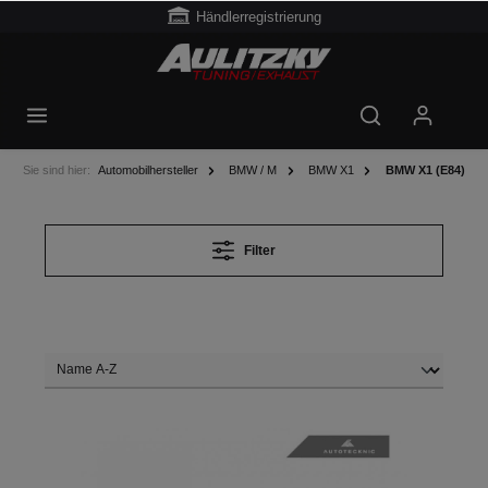
Händlerregistrierung
Sie sind hier:
Automobilhersteller
BMW / M
BMW X1
BMW X1 (E84)
Filter