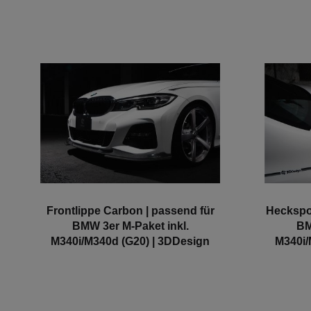
Frontlippe Carbon | passend für
Heckspoi
BMW 3er M-Paket inkl.
BM
M340i/M340d (G20) | 3DDesign
M340i/