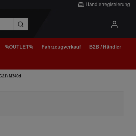
Händlerregistrierung
%OUTLET%
Fahrzeugverkauf
B2B / Händler
G21) M340d