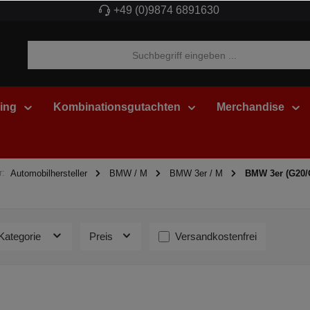
+49 (0)9874 6891630
ing
Kombinationsgutachten
Merchandise
r:
Automobilhersteller
BMW / M
BMW 3er / M
BMW 3er (G20/
Kategorie
Preis
Versandkostenfrei