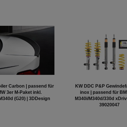
ler Carbon | passend für
KW DDC P&P Gewindef
W 3er M-Paket inkl.
inox | passend für B
M340d (G20) | 3DDesign
M340i/M340d/330d xDrive
39020047