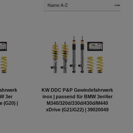
ahrwerk
KW DDC P&P Gewindefahrwerk
MW 3er
inox | passend für BMW 3er/4er
 (G20) |
M340/320d/330d/430d/M440
xDrive (G21/G22) | 39020049