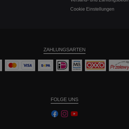
endämpfung mit 13 exakten
 - stufenlose Tieferlegung -
Cookie Einstellungen
 Verstellbereich - Aluminium-
Stützlager - Teilegutachten -
ertige Bauteile für lange
er Bei aggressiven
növern und einer extremen
ompression bleibt der
ieaufbau perfekt abgestützt.
ZAHLUNGSARTEN
urch die einstellbare
iltechnologie dämpft das KW
ubsport Bodenwellen und
tnismäßig große Querfugen
Selbst beim Anschneiden von
eiben seriennahe Sportwagen
t dem KW V5 Clubsport
hrwerk sicher kontrollierbar.
tellmöglichkeiten in der Höhe
lichen eine Anpassung der
FOLGE UNS
n. Die Einstellmöglichkeiten,
 mit der separat in Druck- und
ugstufe einstellbaren
ngstechnik (SPCLH-A und
 Technologie), ermöglichen
duelle Setups passend zum