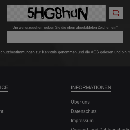
pferinnenrohr und der
tange getrennt angeordnet.
ietet das KW V5 Clubsport mit
lbarer KW SPCLH-A (KW Solid
on Compression Low- und
Um weiterzugehen, geben Sie die oben abgebildeten Zeichen ein*
ighspeed Adjustable)
tufendämpfung und der KW
 (KW Solid Piston Rebound
und Highspeed Adjustable)
tufendämpfung deutliche
schutzbestimmungen
zur Kenntnis genommen und die
AGB
gelesen und bin m
 - sensitivere und
hfrequente Dämpfung -
itationsfreie Funktion -
ckgasbereich von 6 bis 10 bar
rtige, unabhängig voneinander
e Dämpferkraftverstellung -
k- und Zugdämpfung frei
ICE
INFORMATIONEN
llbare Dämpfungstechnik -
instellbare Lowspeed-
fendämpfung mit 13 exakten
Über uns
s - einstellbare Highspeed-
ht
Datenschutz
fendämpfung mit 13 exakten
s - einstellbare Lowspeed-
Impressum
endämpfung mit 13 exakten
s - einstellbare Highspeed-
Versand- und Zahlungsbedi