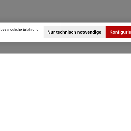
 Benzin 369 KW 6162
ccm 8 Heckantrieb
 bestmögliche Erfahrung
Nur technisch notwendige
Konfiguri