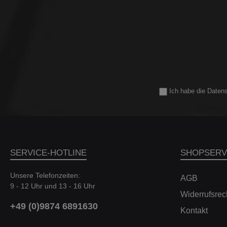
bei leistungsstärkeren Modellen ein
Däm
maximaler Leistungszuwachs erzielt
Kolbens
werden kann. Die
Dadurch b
Ansauglufttemperaturen wurden durch
einstel
ein abgedichtetes System, die Nutzung
Pist
der OEM-Luftzuführungen sowie die
H
Verwendung von Kohlefaser, die über
Drucks
die gesamte Wandstärke einen niedrigen
SPRLH-A
Wärmeleitungskoeffizienten aufweist,
Low- 
minimiert. Das resultierende System
Zugs
Ich habe die
Daten
bietet branchenführende
Mehrwerte.
Leistungssteigerungen und eine
hoc
spürbare Verbesserung der
kav
Gasannahme. Der Eventuri Unterschied
Niederdru
Das C8 Corvette Eventuri System
- Einziga
verwendet unsere patentierten
wirkend
Kohlefasergehäuse, die einen
Druc
SERVICE-HOTLINE
SHOPSERV
aerodynamisch effizienten Luftstromweg
einste
vom Filter zum Motor bieten. Nicht nur
e
Unsere Telefonzeiten:
ein weiterer Konusfilter mit Hitzeschild,
Druckstu
AGB
9 - 12 Uhr und 13 - 16 Uhr
sondern ein einzigartiges Design, das
Klick
Widerrufsrec
den Venturi-Effekt hervorruft. *Aussage
Druckstu
gültig zum Zeitpunkt der
Klick
+49 (0)9874 6891630
Kontakt
Produkteinführung Dyno-Tests Unsere
Zugstuf
C8-Ansaugung wurde von den Corvette-
Klick