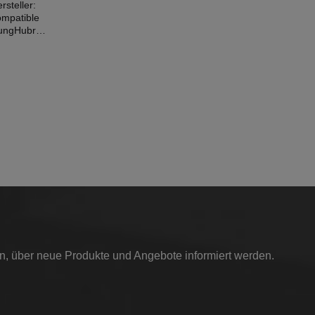
rsteller:
tungHubrau
9kW /
CUV8)
b
in, über neue Produkte und Angebote informiert werden.