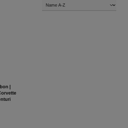
bon |
Corvette
nturi