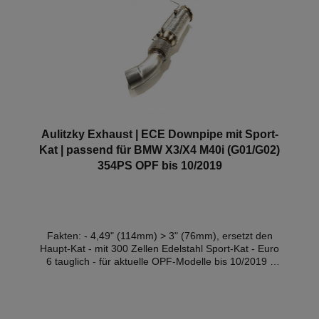
Aulitzky Exhaust | ECE Downpipe mit Sport-
Kat | passend für BMW X3/X4 M40i (G01/G02)
354PS OPF bis 10/2019
Fakten: - 4,49" (114mm) > 3" (76mm), ersetzt den
Haupt-Kat - mit 300 Zellen Edelstahl Sport-Kat - Euro
6 tauglich - für aktuelle OPF-Modelle bis 10/2019 -
mit Thermo-Integral-Isolierung (gegen Aufpreis) - mit
ECE-Zulassung* Kompatible
Fahrzeuge:FahrzeugTypLeistungHubraumMotorBauj
ahr BMW X3 (G01)xDrive M40i OPF260kW /