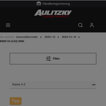
Händlerregistrierung
Sie sind hier:
Automobilhersteller
BMW / M
BMW X4 / M
BMW X4 (G02) M40i
Filter
Tipp