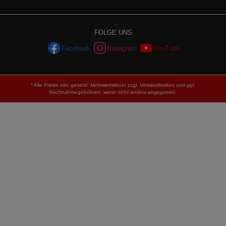
FOLGE UNS
Facebook
Instagram
YouTube
* Alle Preise inkl. gesetzl. Mehrwertsteuer zzgl.
Versandkosten
und ggf.
Nachnahmegebühren, wenn nicht anders angegeben.