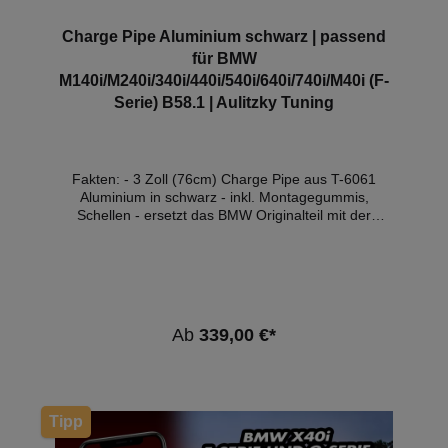
Charge Pipe Aluminium schwarz | passend
für BMW
M140i/M240i/340i/440i/540i/640i/740i/M40i (F-
Serie) B58.1 | Aulitzky Tuning
Fakten: - 3 Zoll (76cm) Charge Pipe aus T-6061
Aluminium in schwarz - inkl. Montagegummis,
Schellen - ersetzt das BMW Originalteil mit der
Teilenummer 13718601684 - Plug'n'Play Montage -
ohne Zulassung im Bereich der StVZO Die Charge
Pipe aus Aluminium ersetzt das werkseitige
Kunststoffrohr. Bei leistungsgesteigerten Fahrzeugen
kann der erhöhte Ladedruck das Originalrohr zum
Platzen bringen. Dies kann im schlimmsten Fall
Ab
339,00 €*
durch angesaugte Bruchstücke zu einem
Motorschaden führen. Gegenüber dem Original hat
das Druckrohr einen vergrößerten Durchmesser von
76mm (3").Luftturbulenzen werden somit verringert
und gleichzeitig die Luftströmung erhöht. Dadurch
Tipp
kann der Turbolader schneller Ansprechen, was die