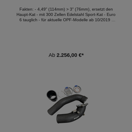
Fakten: - 4,49" (114mm) > 3" (76mm), ersetzt den
Haupt-Kat - mit 300 Zellen Edelstahl Sport-Kat - Euro
6 tauglich - für aktuelle OPF-Modelle ab 10/2019 -
mit Thermo-Integral-Isolierung (gegen Aufpreis) - mit
ECE-Zulassung* Kompatible
Fahrzeuge:FahrzeugTypLeistungHubraumMotorBauj
ahr BMW X3 (G01)xDrive M40i OPF285kW /
387PS2998cm³B58 B30 B10.19 - BMW X4
(G02)xDrive M40i OPF285kW / 387PS2998cm³B58
Ab
2.256,00 €*
B30 A10.19 - Hinweis: Je nach Softwarestand kann
es zum Aufleuchten der Motorkontrollleuchte
kommen. Hier empfehlen wir eine
Softwareanpassung. *Diese Downpipe verfügt über
eine ECE-Genehmigung, sodass sie ohne Eintragung
in die Fahrzeugpapiere im Bereich der StVZO
genutzt werden darf.