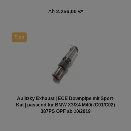
354PS2998cm³B58 B30 A05.18 - 10.19 BMW X4
(G02)xDrive M40i OPF260kW / 354PS2998cm³B58
Ab
2.256,00 €*
B30 A04.18 - 10.19 Hinweis: Je nach Softwarestand
kann es zum Aufleuchten der Motorkontrollleuchte
kommen. Hier empfehlen wir eine
Softwareanpassung. *Diese Downpipe verfügt über
eine ECE-Genehmigung, sodass sie ohne Eintragung
Tipp
in die Fahrzeugpapiere im Bereich der StVZO
genutzt werden darf.
Aulitzky Exhaust | ECE Downpipe mit Sport-
Kat | passend für BMW X3/X4 M40i (G01/G02)
387PS OPF ab 10/2019