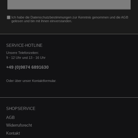
Federauslegung für Traktion und
Attraktion- Progressive
Federungscharakteristik-
Ich habe die
Datenschutzbestimmungen
zur Kenntnis genommen und die
AGB
Performance Handling- ABE oder
gelesen und bin mit ihnen einverstanden.
Teilegutachten Hinweis: Nur für
Fahrzeuge ohne Niveauregulierung.
Informationen:- Tieferlegung
Vorderachse: ca. 30mm-
SERVICE-HOTLINE
Tieferlegung Hinterachse: ca. 20mm-
Zulassungsart: mit Gutachten-
Unsere Telefonzeiten:
9 - 12 Uhr und 13 - 16 Uhr
Fahrwerk: für alle serienmäßigen
Dämpfungssysteme- Abbildung kann
+49 (0)9874 6891630
vom Original abweichen Kompatible
Fahrzeuge:- Achslast Vorderachse:
bis 1235kg- Achslast Hinterachse: bis
Oder über unser
Kontaktformular
.
1245kg- EG-
Betriebserlaubnisnummer:
e1*2007/46*2019*..- Nur für
Fahrzeuge ohne Niveauregulierung
BMW 8 (F93) Gran Coupe
SHOPSERVICE
M8 441kW / 600PS 7909-
AGB
ACDBMW 8 (F93) Gran Coupe
M8 Competition 460kW / 625PS
Widerrufsrecht
7909-ACE
Kontakt