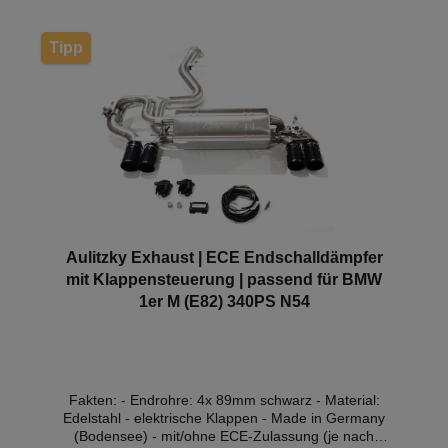
Downpipe verfügt über eine ECE-Genehmigung,
sodass sie ohne Eintragung in die Fahrzeugpapiere
im Bereich der StVZO genutzt werden darf.
Tipp
Aulitzky Exhaust | ECE Endschalldämpfer
mit Klappensteuerung | passend für BMW
1er M (E82) 340PS N54
Fakten: - Endrohre: 4x 89mm schwarz - Material:
Edelstahl - elektrische Klappen - Made in Germany
(Bodensee) - mit/ohne ECE-Zulassung (je nach