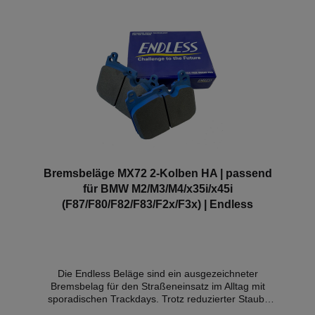
in jeder Lebenslage, ob auf langen Trackdays, oder
im Alltag.Wenn das Fahrzeug jedoch überwiegend
auf der Strecke genutzt wird, empfehlen wir den
N39S. Für die Vorderachse. Kompatible
Fahrzeuge:BMW 4-Kolben BMW (Performance)
Bremssattel, blauer Sattel bei Fahrzeugen der F-
Serie, wie z.B. M135i M140i F20 F21, M235i M240i
F22 F23, 335i 340i F30 F31 F34, 435i 440i F32 F33
F36, M2 F87, M3 F80,M4 F82 F83Alpina Modelle
wie der B3 Motorsportartikel - ohne Zulassung im
Bereich der STVZO.
Bremsbeläge MX72 2-Kolben HA | passend
für BMW M2/M3/M4/x35i/x45i
(F87/F80/F82/F83/F2x/F3x) | Endless
Die Endless Beläge sind ein ausgezeichneter
Bremsbelag für den Straßeneinsatz im Alltag mit
sporadischen Trackdays. Trotz reduzierter Staub-
und Geräuschemission besticht der MX72 mit