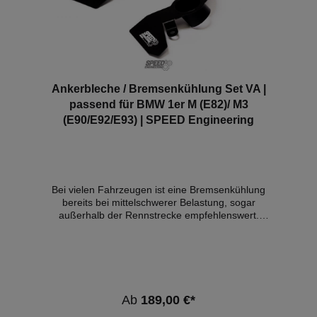
Ankerbleche / Bremsenkühlung Set VA |
passend für BMW 1er M (E82)/ M3
(E90/E92/E93) | SPEED Engineering
Bei vielen Fahrzeugen ist eine Bremsenkühlung
bereits bei mittelschwerer Belastung, sogar
außerhalb der Rennstrecke empfehlenswert.
Dadurch wird nicht nur die Bremsperformance
verbessert, sondern auch der Verschleiss der
Reibpartner kann sich dadurch drastisch verringern.
Wir nutzen die Kanalisierung des Luftstroms zum
Zentrum der Bremsscheibe um den Turbineneffekt
zur Kühlung der Scheibe von innen zu nutzen. Dabei
Ab
189,00 €*
strömen wir die Scheibe gezielt ein einem winkel an,
um keine Streuverluste zu erleiden und das