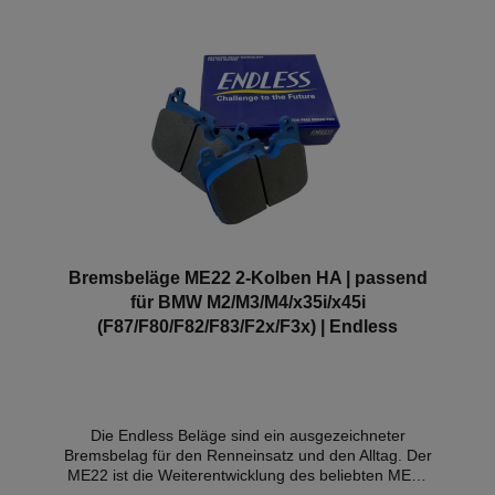
und NICHT für den Verkauf innerhalb der EU
gedacht! Dieser Artikel dient ausschließlich für Show-
& Motorsportzwecke und darf nicht im öffentlichen
Straßenverkehr genutzt/verbaut werden. Sollte das
Bauteil am/im Fahrzeug verbaut sein, erlischt die
Betriebserlaubnis!Bei den abgebildeten Bildern
handelt es sich um Beispielbilder.
Bremsbeläge ME22 2-Kolben HA | passend
für BMW M2/M3/M4/x35i/x45i
(F87/F80/F82/F83/F2x/F3x) | Endless
Die Endless Beläge sind ein ausgezeichneter
Bremsbelag für den Renneinsatz und den Alltag. Der
ME22 ist die Weiterentwicklung des beliebten ME20