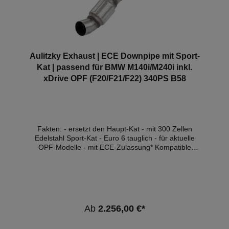
Aulitzky Exhaust | ECE Downpipe mit Sport-
Kat | passend für BMW M140i/M240i inkl.
xDrive OPF (F20/F21/F22) 340PS B58
Fakten: - ersetzt den Haupt-Kat - mit 300 Zellen
Edelstahl Sport-Kat - Euro 6 tauglich - für aktuelle
OPF-Modelle - mit ECE-Zulassung* Kompatible
Fahrzeuge:FahrzeugTypLeistungHubraumMotorBauj
ahrBMW 1er (F20/F21)M140i250kW /
340PS2998cm³B58 B30 A05.18- 06.19BMW 1er
(F20/F21)M140i xDrive250kW / 340PS2998cm³B58
B30 A05.18 - 06.19BMW 2er Coupe
(F22)M240i250kW / 340PS2998cm³B58 B30 A05.18
Ab
2.256,00 €*
- 06.21BMW 2er Coupe (F22)M240i xDrive250kW /
340PS2998cm³B58 B30 A05.18 - 06.21 *Diese