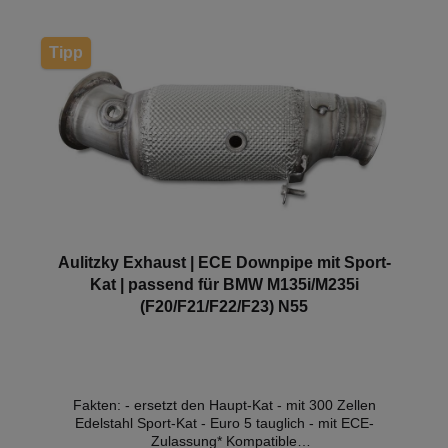
B30 ACoupe / Cabrio (2010-2012 Hinweis: Je nach
Softwarestand kann es zum Aufleuchten der
Motorkontrollleuchte kommen. Hier empfehlen wir
Tipp
eine Softwareanpassung. *Diese Downpipe verfügt
über eine ECE-Genehmigung, sodass sie ohne
Eintragung in die Fahrzeugpapiere im Bereich der
StVZO genutzt werden darf.
Aulitzky Exhaust | ECE Downpipe mit Sport-
Kat | passend für BMW M135i/M235i
(F20/F21/F22/F23) N55
Fakten: - ersetzt den Haupt-Kat - mit 300 Zellen
Edelstahl Sport-Kat - Euro 5 tauglich - mit ECE-
Zulassung* Kompatible