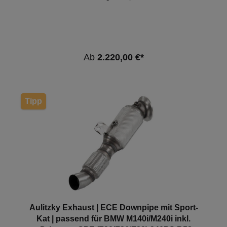
Fahrzeuge:FahrzeugTypLeistungHubraumMotorBauj
ahr BMW 1er (F20/F21)M135i / xDrive235kW /
320PS2979cm³N55 B30 A12.11 - 02.15 BMW 1er
(F20/F21)M135i / xDrive240kW / 326PS2979cm³N55
B30 A03.15 - 06.16 BMW 2er (F22/F23)M235i /
xDrive240kW / 326PS2979cm³N55 B30 A10.13 -
Ab
2.220,00 €*
06.16 *Diese Downpipe verfügt über eine ECE-
Genehmigung, sodass sie ohne Eintragung in die
Fahrzeugpapiere im Bereich der StVZO genutzt
werden darf.
Tipp
Aulitzky Exhaust | ECE Downpipe mit Sport-
Kat | passend für BMW M140i/M240i inkl.