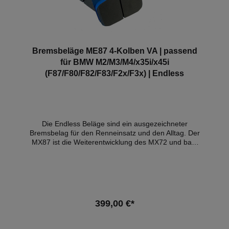
Bremsbeläge ME87 4-Kolben VA | passend
für BMW M2/M3/M4/x35i/x45i
(F87/F80/F82/F83/F2x/F3x) | Endless
Die Endless Beläge sind ein ausgezeichneter
Bremsbelag für den Renneinsatz und den Alltag. Der
MX87 ist die Weiterentwicklung des MX72 und baut
nicht nur die Reibung zur Scheibe schneller auf, ist
sondern auch Hitzebeständiger. Temperaturbereich
von 30-700Cgeringer Verschleiß der
Bremsscheibeerstaunliche Langlebigkeit des
BelagesReduktion der Hitzerisseverbessertes
AnsprechverhaltenReibwertkoeffizient von 0,38-0,46
399,00 €*
Die mit Abstand größte Besonderheit ist jedoch der
Spagat zwischen der Alltagstauglichkeit und dem
Einsatz auf Trackdays:Somit eignet sich dieser Belag
In den Warenkorb