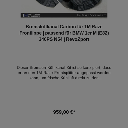
Bremsluftkanal Carbon für 1M Raze
Frontlippe | passend für BMW 1er M (E82)
340PS N54 | RevoZport
Dieser Bremsen-Kühlkanal-Kit ist so konzipiert, dass
er an den 1M-Raze-Frontsplitter angepasst werden
kann, um frische Kühlluft direkt zu den
Bremsscheiben zu leiten. Anwendung: Nur passend
auf 1M-Raze-Front Splitter Material: FRP oder
Kohlenstoff Montage: zum Anschrauben Gutachten:
Materialgutachten Kompatible
Fahrzeuge:FahrzeugTypLeistungHubraumMotorBauj
ahrBMW 1er Coupe (E82)M250kW /
959,00 €*
340PS2979cm³N54 B30 A03.11 - 06.12
In den Warenkorb