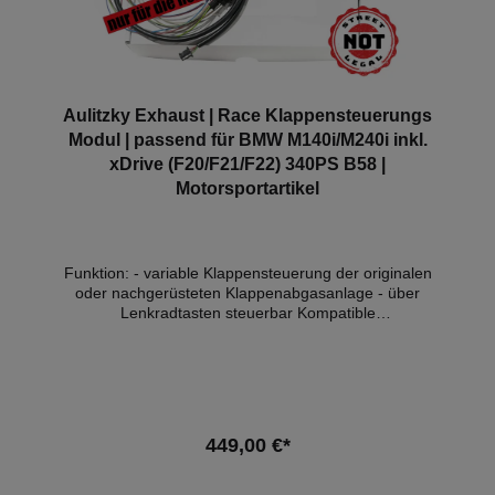
Aulitzky Exhaust | Race Klappensteuerungs
Modul | passend für BMW M140i/M240i inkl.
xDrive (F20/F21/F22) 340PS B58 |
Motorsportartikel
Funktion: - variable Klappensteuerung der originalen
oder nachgerüsteten Klappenabgasanlage - über
Lenkradtasten steuerbar Kompatible
Fahrzeuge:FahrzeugTypLeistungHubraumMotorBauj
ahrBMW 1er (F20/F21)M140i250kW /
340PS2998cm³B58 B30 A05.18- 06.19BMW 1er
(F20/F21)M140i xDrive250kW / 340PS2998cm³B58
B30 A05.18 - 06.19BMW 2er Coupe
(F22)M240i250kW / 340PS2998cm³B58 B30 A05.18
449,00 €*
- 06.21BMW 2er Coupe (F22)M240i xDrive250kW /
340PS2998cm³B58 B30 A05.18 - 06.21 Hinweis:
Dieses Produkt ist NICHT in der StVZO zugelassen
In den Warenkorb