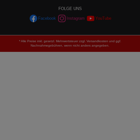
FOLGE UNS
Facebook
Instagram
YouTube
* Alle Preise inkl. gesetzl. Mehrwertsteuer zzgl.
Versandkosten
und ggf.
Nachnahmegebühren, wenn nicht anders angegeben.