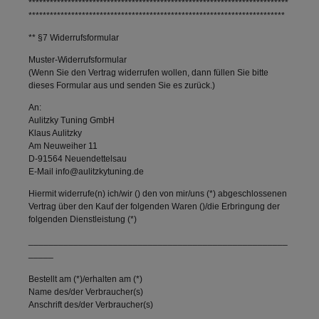
*************************************************************************
************************************************************************
** §7 Widerrufsformular
Muster-Widerrufsformular
(Wenn Sie den Vertrag widerrufen wollen, dann füllen Sie bitte
dieses Formular aus und senden Sie es zurück.)
An:
Aulitzky Tuning GmbH
Klaus Aulitzky
Am Neuweiher 11
D-91564 Neuendettelsau
E-Mail info@aulitzkytuning.de
Hiermit widerrufe(n) ich/wir () den von mir/uns (*) abgeschlossenen
Vertrag über den Kauf der folgenden Waren ()/die Erbringung der
folgenden Dienstleistung (*)
____________________________________________________
_____
Bestellt am (*)/erhalten am (*)
Name des/der Verbraucher(s)
Anschrift des/der Verbraucher(s)