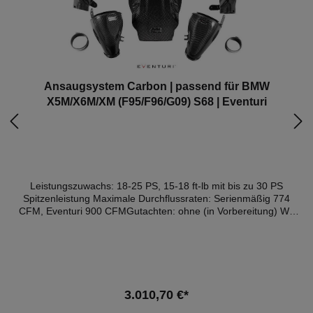
Ansaugsystem Carbon | passend für BMW
X5M/X6M/XM (F95/F96/G09) S68 | Eventuri
Leistungszuwachs: 18-25 PS, 15-18 ft-lb mit bis zu 30 PS
Spitzenleistung Maximale Durchflussraten: Serienmäßig 774
CFM, Eventuri 900 CFMGutachten: ohne (in Vorbereitung) Wir
stellen den Eventuri Ansaugstutzen für F9X und G09 vor. Dieser
Ansaugtrakt ist das Ergebnis umfangreicher Forschungs- und
Entwicklungsarbeiten und Tests zur Verbesserung des
Strömungsverlaufs des serienmäßigen Systems. Dieses System
ist ein komplettes Redesign der serienmäßigen Airboxen mit
dem Ziel, den Druckverlust zu reduzieren und gleichzeitig die
3.010,70 €*
Durchflussrate zu erhöhen und die Einlasstemperaturen niedrig
zu halten. Da sich die serienmäßigen Kaltlufteinlässe an der