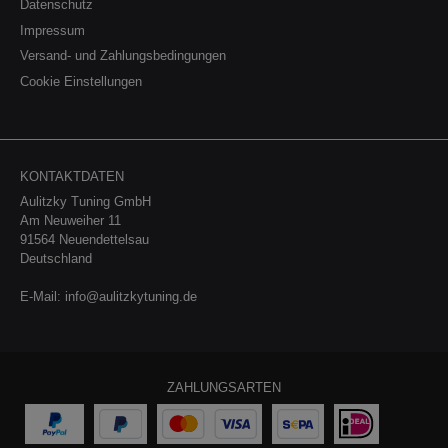
B44 A12.22- BMW XM (G09)Label Allrad550kW /
Datenschutz
748PS4395cm³S68 B44 A08.23 -
Impressum
Versand- und Zahlungsbedingungen
Cookie Einstellungen
KONTAKTDATEN
Aulitzky Tuning GmbH
Am Neuweiher 11
91564 Neuendettelsau
Deutschland
E-Mail:
info@aulitzkytuning.de
ZAHLUNGSARTEN