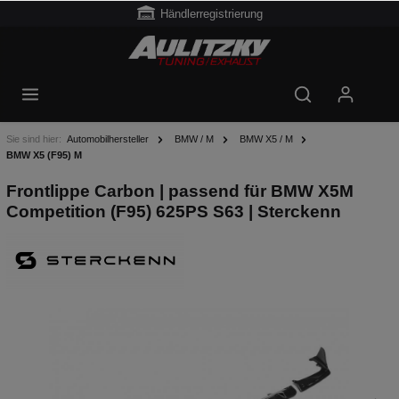
Händlerregistrierung
Sie sind hier:
Automobilhersteller
BMW / M
BMW X5 / M
BMW X5 (F95) M
Frontlippe Carbon | passend für BMW X5M
Competition (F95) 625PS S63 | Sterckenn