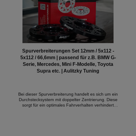
Spurverbreiterungen Set 12mm / 5x112 -
5x112 / 66,6mm | passend für z.B. BMW G-
Serie, Mercedes, Mini F-Modelle, Toyota
Supra etc. | Aulitzky Tuning
Bei dieser Spurverbreiterung handelt es sich um ein
Durchstecksystem mit doppelter Zentrierung. Diese
sorgt für ein optimales Fahrverhalten verhindert
unerwünschte Vibrationen. Technische Infos: -
Scheibenstärke: 12mm pro Rad (= 24mm pro Achse)
- Lochkreis(e)*: 112/5 + 112/5 -
Zentrierbunddurchmesser: 66,6mm - Fasengröße
PHO (Standardscheibe - Felgenseite): 2x45° -