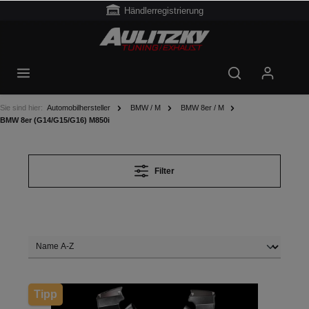
Händlerregistrierung
Sie sind hier:
Automobilhersteller
BMW / M
BMW 8er / M
BMW 8er (G14/G15/G16) M850i
Filter
Tipp