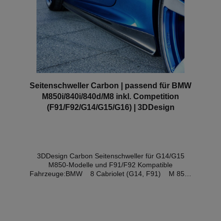
eine aufgeklebte Version. Passend für alle F-Serie &
G-Serie Fahrzeuge mit dem neuesten Gen.3 M
Performance Lenkrad: G87 M2 G80/G81 M3
G82/G83 M4 F90 M5 F91/F92 M8 F97 X3M F98
X4M G01 X3 G02 X4 G05 X5 G06 X6 G07 X7 G30
5er
Seitenschweller Carbon | passend für BMW
M850i/840i/840d/M8 inkl. Competition
(F91/F92/G14/G15/G16) | 3DDesign
3DDesign Carbon Seitenschweller für G14/G15
M850-Modelle und F91/F92 Kompatible
Fahrzeuge:BMW 8 Cabriolet (G14, F91) M 850 i
xDrive Seit 2018BMW 8 Cabriolet (G14,
F91) M8 Seit 2019BMW 8 Cabriolet (G14,
F91) M8 Competition Seit 2019BMW 8 Coupe
(G15, F92) M 850 i xDrive Seit 2018BMW 8
Coupe (G15, F92) M8 Seit 2019BMW 8 Coupe