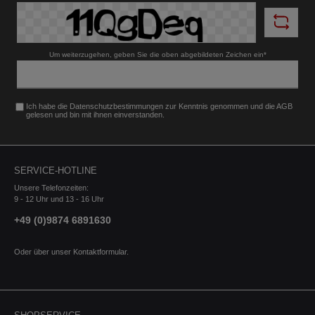
B-Klasse 2018- 247 C-Klasse 1993-2000
202, HO C-Klasse 2007-2014 204, 204K C-
Klasse 2021- R2CW, W206 C-Klasse Coupe
2011-2015 204 AMG-Line C-Klasse Coupe
Um weiterzugehen, geben Sie die oben abgebildeten Zeichen ein*
2011-2015 204 C-Klasse incl. Kombi u. Coupe
2000-2007 203, 203K, 203CL C-Klasse inkl.
Coupe 2014-2021 204, 204K, 204 AMG, 204 K
AMG (205) C-Klasse Kombi inkl. All-Terrain 2021-
Ich habe die
Datenschutzbestimmungen
zur Kenntnis genommen und die
AGB
R2CS, S206 C43, C63 (S) AMG inkl. Coupe
gelesen und bin mit ihnen einverstanden.
2015-2023 204, 204K, 204 AMG, 204 K AMG
(205) CL S-Klasse 1999-2006 215 CL-Klasse
1991-1998 C140 CL-Klasse 2006-2013
216 CLA 2013-2018 117, 245G CLA 2015-
SERVICE-HOTLINE
2018 Shooting Brake X117, 245G CLA (inkl. AMG
45/S) 2019- C118 (F2CLA) CLA Shooting Brake
Unsere Telefonzeiten:
(inkl. AMG 45/S) 2019- X118 (F2CLA) CLE
9 - 12 Uhr und 13 - 16 Uhr
2023- 236 CLK-Klasse 1997-2003 208
+49 (0)9874 6891630
CLK-Klasse 2002-2010 209 CLS-Klasse
2004-2010 219 CLS-Klasse 2011-2018
218 CLS-Klasse 2018-2023 257 E-Klasse
Oder über unser
Kontaktformular
.
2002-2009 211, 211K E-Klasse 2009-2016
212, 212K E-Klasse 2016-2023 213 E-Klasse
2023- W214 (R2EW) E-Klasse (ausser 4matic)
1995-2002 210, 210K E-Klasse All-Terrain
2017-2023 R1ES - (S213) E-Klasse Cabrio