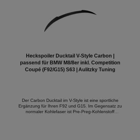
(2018+)BMW G14 8er Cabrio (2018+) Hinweis: Es
handelt sich hierbei NICHT um ein originales BMW-
Produkt!
Heckspoiler Ducktail V-Style Carbon |
passend für BMW M8/8er inkl. Competition
Coupé (F92/G15) S63 | Aulitzky Tuning
Der Carbon Ducktail im V-Style ist eine sportliche
Ergänzung für Ihren F92 und G15. Im Gegensatz zu
normaler Kohlefaser ist Pre-Preg-Kohlenstoff
verstärkt, um die Festigkeit und Haltbarkeit zu
erhöhen. Es kann zudem erstaunliche 70% leichter
sein als andere Carbon-Optionen.Prepreg-Carbon ist
weitaus gleichmäßiger als andere Carbonarten, was
bedeutet, dass die Wahrscheinlichkeit von