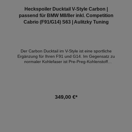
Heckspoiler Ducktail V-Style Carbon |
passend für BMW M8/8er inkl. Competition
Cabrio (F91/G14) S63 | Aulitzky Tuning
Der Carbon Ducktail im V-Style ist eine sportliche
Ergänzung für Ihren F91 und G14. Im Gegensatz zu
normaler Kohlefaser ist Pre-Preg-Kohlenstoff
verstärkt, um die Festigkeit und Haltbarkeit zu
erhöhen. Es kann zudem erstaunliche 70% leichter
sein als andere Carbon-Optionen.Prepreg-Carbon ist
weitaus gleichmäßiger als andere Carbonarten, was
bedeutet, dass die Wahrscheinlichkeit von
Unvollkommenheiten drastisch reduziert wird. Der
349,00 €*
Herstellungsprozess eliminiert unerwünschte
Luftblasen und führt zu einem perfekt glatten und
hochglänzenden Finish. Details:- Konstruktion aus
In den Warenkorb
100 % reiner Prepreg-Kohlefaser- Webart im OEM-
Stil- Hochglanz-Finish- Passformgarantie- Eintragung
nach §21 möglich Lieferumfang:- 1x V-Style Ducktail
Kompatible Fahrzeuge:BMW F91 M8 Cabrio