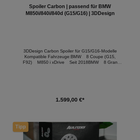
Spoiler Carbon | passend für BMW
M850i/840i/840d (G15/G16) | 3DDesign
3DDesign Carbon Spoiler für G15/G16-Modelle
Kompatible Fahrzeuge:BMW 8 Coupe (G15,
F92) M850 i xDrive Seit 2018BMW 8 Gran
Coupe (G16, F93) 840 d Mild-Hybrid xDrive Seit
2020BMW 8 Gran Coupe (G16, F93) 840 d
xDrive 2019-2020BMW 8 Gran Coupe (G16,
F93) 840 i 2019-2020BMW 8 Gran Coupe
(G16, F93) 840 i xDrive Seit 2019
1.599,00 €*
In den Warenkorb
Tipp