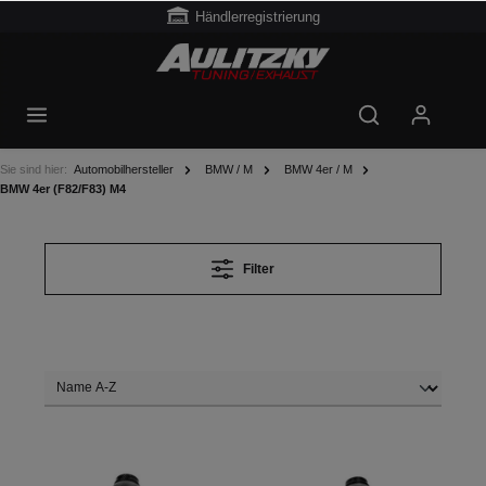
Händlerregistrierung
Sie sind hier:
Automobilhersteller
BMW / M
BMW 4er / M
BMW 4er (F82/F83) M4
Filter