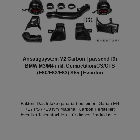
Ansaugsystem V2 Carbon | passend für
BMW M3/M4 inkl. Competition/CS/GTS
(F80/F82/F83) S55 | Eventuri
Fakten: Das Intake generiert bei einem Serien M4
+17 PS / +19 Nm Material: Carbon Hersteller:
Eventuri Teilegutachten: Für dieses Produkt ist ein
Gutachten für bestimmte Regionen und Fahrzeuge
verfügbar (Details weiter unten)ACHTUNG: Die
Variante mit den Aluminium Scoops ist die V1
Cariante, also ohne die geschlossenen Ducts. Im