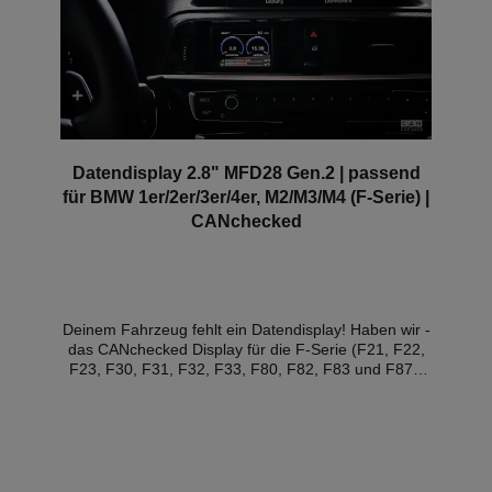
Datendisplay 2.8" MFD28 Gen.2 | passend
für BMW 1er/2er/3er/4er, M2/M3/M4 (F-Serie) |
CANchecked
Deinem Fahrzeug fehlt ein Datendisplay! Haben wir -
das CANchecked Display für die F-Serie (F21, F22,
F23, F30, F31, F32, F33, F80, F82, F83 und F87).
Zugriff auf alle Daten vom Motor:Die Sensoren
werden direkt über Can Bus abgefragt und werden
auf unserem bewährtem MFD28 dargestellt. Das
Display für die E-Serie kommt zusammen mit einer
fahrzeugspezifischen Blende und fügt sich so wie ein
Original-Teil in den Innenraum ein. Dadurch bleibt die