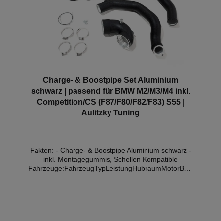
- 10.18 BMW 4er (F82/F83)M4317kW /
431PS2979cm³S55 B30 A03.14 - 07.20 BMW 4er
(F82/F83)M4 Competition331kW /
450PS2979cm³S55 B30 A03.16 - 07.20 BMW 4er
Coupe (F82)M4 CS338kW / 460PS2979cm³S55 B30
A07.17 - 06.19 BMW 4er Coupe (F82)M4
GTS368kW / 500PS2979cm³S55 B30 A03.16 - 06.19
Charge- & Boostpipe Set Aluminium
schwarz | passend für BMW M2/M3/M4 inkl.
Competition/CS (F87/F80/F82/F83) S55 |
Aulitzky Tuning
Fakten: - Charge- & Boostpipe Aluminium schwarz -
inkl. Montagegummis, Schellen Kompatible
Fahrzeuge:FahrzeugTypLeistungHubraumMotorBauj
ahr BMW 2er (F87)M2 Competition302kW /
410PS2979cm³S55 B30 A06.18 - 06.21 BMW 2er
(F87)M2 CS331kW / 450PS2979cm³S55 B30 A11.19
- 06.21 BMW 3er (F80)M3317kW /
431PS2979cm³S55 B30 A03.14 - 10.18 BMW 3er