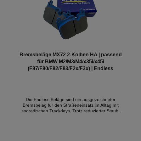
Fahrzeuge:BMW 4-Kolben BMW (Performance)
Bremssattel, blauer Sattel bei Fahrzeugen der F-
Serie, wie z.B. M135i M140i F20 F21, M235i M240i
F22 F23, 335i 340i F30 F31 F34, 435i 440i F32 F33
F36, M2 F87, M3 F80,M4 F82 F83Alpina Modelle
wie der B3 Motorsportartikel - ohne Zulassung im
Bereich der STVZO.
Bremsbeläge MX72 2-Kolben HA | passend
für BMW M2/M3/M4/x35i/x45i
(F87/F80/F82/F83/F2x/F3x) | Endless
Die Endless Beläge sind ein ausgezeichneter
Bremsbelag für den Straßeneinsatz im Alltag mit
sporadischen Trackdays. Trotz reduzierter Staub-
und Geräuschemission besticht der MX72 mit
ausgezeichneten Verzögerungswerten auch im
Hochtemperaturbereich. Der MX72 hat im Gegensatz
zu den ME20 und ME22 Belägen
Hitzeschutzbleche.Reibwert 0,37 – 0,47