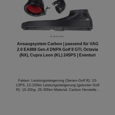
Ansaugsystem Carbon | passend für VAG
2.0 EA888 Gen.4 DNPA Golf 8 GTI, Octavia
(NX), Cupra Leon (KL) 245PS | Eventuri
Fakten: Leistungssteigerung (Serien-Golf R): 10-
13PS, 12-15Nm Leistungssteigerung (getunter Golf
R): 15-20hp, 25-30Nm Material: Carbon Hersteller:
Eventuri Teilegutachten: Für dieses Produkt ist ein
Gutachten für bestimmte Regionen und Fahrzeuge
verfügbar (Details weiter unten) Der MK8 Golf GTi/R
Ansaugstutzen ist eine komplette Überarbeitung des
serienmäßigen Ansaugstutzens bis hin zum