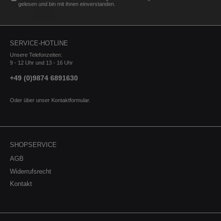
Ansprechverhalten führt. Hochwertige
gelesen und bin mit ihnen einverstanden.
Materialien: CNC-gefertigt aus einer Hochfesten
Aluminiumlegierung und schwarz eloxiert für
Haltbarkeit und Ästhetik.Made in Germany:
Hergestellt in Deutschland gemäß höchsten
SERVICE-HOTLINE
Qualitätsstandards. Lieferumfang:1 x Turbo Outlet
(Auslass-Stutzen) Mit Teilegutachten (zur
Unsere Telefonzeiten:
problemlosen Eintragung nach §19 Absatz 3 der
9 - 12 Uhr und 13 - 16 Uhr
StVZO).
+49 (0)9874 6891630
Oder über unser
Kontaktformular
.
SHOPSERVICE
AGB
Widerrufsrecht
Kontakt