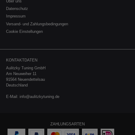
Über uns
F57) - FMCA, FML2, FML4 Mini Cooper SE 2019-
2023 SE Mini Countryman 2017-2023 FMX
Datenschutz
(F60) Mini Countryman (inkl. Elektro) 2023-
Impressum
UMX Mini John Cooper Works inkl. Cabrio
Versand- und Zahlungsbedingungen
2014-2016 (F56, F57) - ULK-L Mini John
Cooper Works inkl. Cabrio 2016-2024 (F56,
Cookie Einstellungen
F57) - FMCA Rolls Royce Fahrzeugbezeichnung:
Baujahr: Typ: Cullinan 2018- RR31
Ssangyong Fahrzeugbezeichnung: Baujahr:
Typ: Korando 2021- C300 Tivoli 2015-
XK (TIVOLI / XLV 1.6) Torres 2024- J100 XLV
KONTAKTDATEN
2016- e-XGi 160, e-XDi 160, GPL Toyota
Fahrzeugbezeichnung: Baujahr: Typ: Supra
Aulitzky Tuning GmbH
2019- A90 (JTSC/JBSC) Volkswagen
Am Neuweiher 11
Fahrzeugbezeichnung: Baujahr: Typ: Bus T2,
91564 Neuendettelsau
T3 1967-1992 245, 247, 251, 253, 255 (vorne
Deutschland
Schrauben, hinten Muttern)
E-Mail:
info@aulitzkytuning.de
ZAHLUNGSARTEN