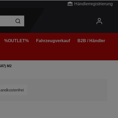
Händlerregistrierung
%OUTLET%
Fahrzeugverkauf
B2B / Händler
G87) M2
andkostenfrei