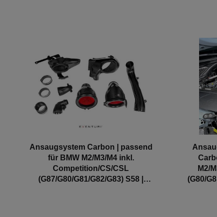
Ansaugsystem Carbon | passend
Ansau
für BMW M2/M3/M4 inkl.
Carb
Competition/CS/CSL
M2/M3
(G87/G80/G81/G82/G83) S58 |
(G80/G8
Eventuri