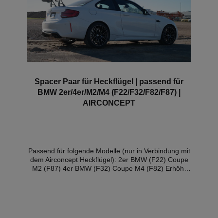
Spacer Paar für Heckflügel | passend für
BMW 2er/4er/M2/M4 (F22/F32/F82/F87) |
AIRCONCEPT
Passend für folgende Modelle (nur in Verbindung mit
dem Airconcept Heckflügel): 2er BMW (F22) Coupe
M2 (F87) 4er BMW (F32) Coupe M4 (F82) Erhöht
die Position des Flügels um 125 mm. Zielsetzung:
echtes Trackday-Tool! – aus cnc-gefrästem
Aluminium – der Flügel bleibt dreistufig verstellbar –
sekundenschnelle, werkzeuglose Montage und
Einstellbarkeit – eintragungsfähig!