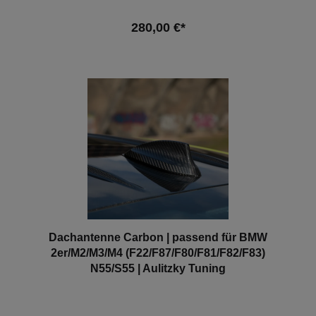
280,00 €*
In den Warenkorb
Dachantenne Carbon | passend für BMW
2er/M2/M3/M4 (F22/F87/F80/F81/F82/F83)
N55/S55 | Aulitzky Tuning