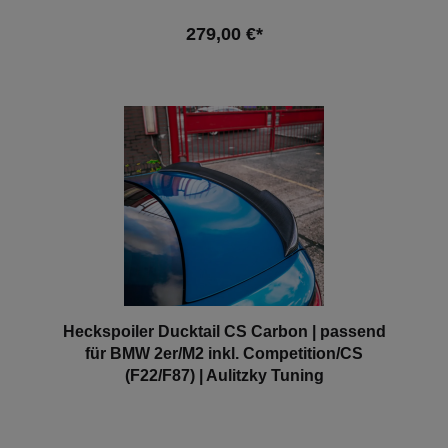
F87 2er M2 Competition (2018-2021) - BMW F22 2er
Coupe (2013-2021) Hinweis: Es handelt sich hierbei
279,00 €*
NICHT um ein originales BMW-Produkt!
In den Warenkorb
Heckspoiler Ducktail CS Carbon | passend
für BMW 2er/M2 inkl. Competition/CS
(F22/F87) | Aulitzky Tuning