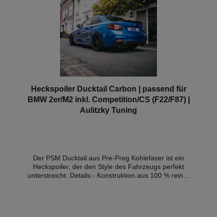
Heckspoiler Ducktail Carbon | passend für
BMW 2er/M2 inkl. Competition/CS (F22/F87) |
Aulitzky Tuning
Der PSM Ducktail aus Pre-Preg Kohlefaser ist ein
Heckspoiler, der den Style des Fahrzeugs perfekt
unterstreicht. Details:- Konstruktion aus 100 % reiner
Pre-Preg-Kohlefaser- OEM Style-Cewebe-
Hochglanz Finish- Ducktail-Design- perfekte
Passgenauigkeit- Mit Materialgutachten Kompatible
Fahrzeuge:- BMW F87 2er M2 (2016-2018) - BMW