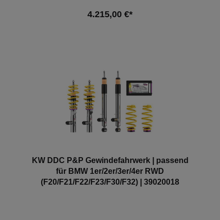
Aluminiumteilen und hochwertigem Carbon – Finish:
4.215,00 €*
Sichtcarbon poliert | Aluminium schwarz anodisiert –
dreifach verstellbar – inkl. Montagematerial – einfach
montierbar – sehr gute Sicht durch den Innenspiegel
In den Warenkorb
– eintragungsfähig
KW DDC P&P Gewindefahrwerk | passend
für BMW 1er/2er/3er/4er RWD
(F20/F21/F22/F23/F30/F32) | 39020018