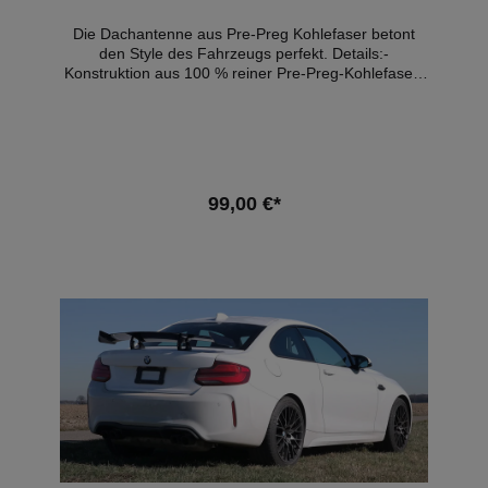
Die Dachantenne aus Pre-Preg Kohlefaser betont
den Style des Fahrzeugs perfekt. Details:-
Konstruktion aus 100 % reiner Pre-Preg-Kohlefaser-
OEM Style-Cewebe- Hochglanz Finish- perfekte
Passgenauigkeit- Eintragungsfrei Kompatible
Fahrzeuge: - BMW F22 M235i - BMW F22 M240i -
BMW F30 3er - BMW F87 M2 - BMW F87 M2
Competition - BMW F80 M3 - BMW F80 M3
Competition - BMW F82 M4 - BMW F82 M4
99,00 €*
Competition - BMW G80 M3 pre-LCI (2021-2022) -
BMW G82 M4 pre-LCI (2021-2022) Nicht passend
für G80 oder G82 Facelift Fahrzeuge. Hinweis: Es
In den Warenkorb
handelt sich hierbei NICHT um ein originales BMW-
Produkt!