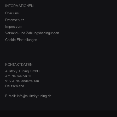
Odyssey 4. Generation 2008- RB3, RB4 Land
Rover Fahrzeugbezeichnung: Baujahr: Typ:
INFORMATIONEN
Discovery III 2004-2009 LA Discovery IV
Über uns
2009-2016 LA Range Rover 2002-2012
LM (L322) Range Rover 2012-2021 LG
Datenschutz
(L405) 4. Gen. Range Rover 2021- 5. Gen
Impressum
(L460) Range Rover Sport 2022- 3. Gen (L461)
Versand- und Zahlungsbedingungen
Range Rover Sport / SVR 2005-2013 LS Range
Rover Sport / SVR 2013-2022 LW Mini
Cookie Einstellungen
Fahrzeugbezeichnung: Baujahr: Typ: Mini
Countryman 2010-2017 (R60) - UKL/X, ULK-N1
Mini Paceman 2013-2016 (R61) - UKL-C/X Rolls
Royce Fahrzeugbezeichnung: Baujahr: Typ:
Ghost 2009-2020 GF Wraith 2013- GF
KONTAKTDATEN
Aulitzky Tuning GmbH
Am Neuweiher 11
91564 Neuendettelsau
Deutschland
E-Mail:
info@aulitzkytuning.de