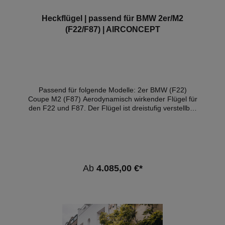
Heckflügel | passend für BMW 2er/M2
(F22/F87) | AIRCONCEPT
Passend für folgende Modelle: 2er BMW (F22)
Coupe M2 (F87) Aerodynamisch wirkender Flügel für
den F22 und F87. Der Flügel ist dreistufig verstellbar
zur Anpassung an unterschiedliche Strecken. Die
Einstellung erfolgt in Sekunden und werkzeuglos.
Zielsetzung: Stabilisiert den Geradeauslauf und die
Kurvenfahrt bei hohen Geschwindigkeiten. – aus cnc-
gefrästen Aluminiumteilen und hochwertigem Carbon
– Finish: Sichtcarbon poliert | Aluminium schwarz
Ab
4.085,00 €*
anodisiert – dreifach verstellbar – inkl.
Montagematerial – sehr einfach montierbar – mit
ABE