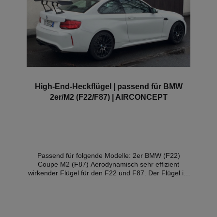
High-End-Heckflügel | passend für BMW
2er/M2 (F22/F87) | AIRCONCEPT
Passend für folgende Modelle: 2er BMW (F22)
Coupe M2 (F87) Aerodynamisch sehr effizient
wirkender Flügel für den F22 und F87. Der Flügel ist
dreistufig verstellbar zur Anpassung an
unterschiedliche Strecken. Die Einstellung erfolgt in
Sekunden und werkzeuglos. Zielsetzung: Stabilisiert
den Geradeauslauf und die Kurvenfahrt bei hohen
Geschwindigkeiten. – aus cnc-gefrästen