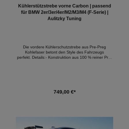
Kühlerstützstrebe vorne Carbon | passend
für BMW 2er/3er/4er/M2/M3/M4 (F-Serie) |
Aulitzky Tuning
Die vordere Kühlerschutzstrebe aus Pre-Preg
Kohlefaser betont den Style des Fahrzeugs
perfekt. Details:- Konstruktion aus 100 % reiner Pre-
Preg-Kohlefaser- OEM Style-Cewebe- Hochglanz
Finish- perfekte Passgenauigkeit- Eintragungsfrei
Kompatible Fahrzeuge:- BMW F-Reihe Hinweis: Es
handelt sich hierbei NICHT um ein originales BMW-
Produkt!
749,00 €*
In den Warenkorb