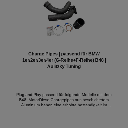
Charge Pipes | passend für BMW
1er/2er/3er/4er (G-Reihe+F-Reihe) B48 |
Aulitzky Tuning
Plug and Play passend für folgende Modelle mit dem
B48 MotorDiese Chargepipes aus beschichtetem
Aluminium haben eine erhöhte beständigkeit im
Vergleich zu OEM, verbesserte Luftführung und
Ansprechverhalten des Motors.Passend bei: F2X,
F3X, G3X, G1X, G02 mit B48-MotorTeilegutachten in
Vorbereitung