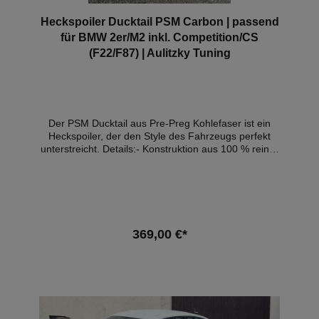
Heckspoiler Ducktail PSM Carbon | passend
für BMW 2er/M2 inkl. Competition/CS
(F22/F87) | Aulitzky Tuning
Der PSM Ducktail aus Pre-Preg Kohlefaser ist ein
Heckspoiler, der den Style des Fahrzeugs perfekt
unterstreicht. Details:- Konstruktion aus 100 % reiner
Pre-Preg-Kohlefaser- OEM Style-Cewebe-
Hochglanz Finish- Ducktail-Design- perfekte
Passgenauigkeit- Mit Materialgutachten
(Teilegutachten M2 und Competition verfügbar)
Kompatible Fahrzeuge:- BMW F87 2er M2 (2016-
2018) - BMW F87 2er M2 Competition (2018-2021) -
369,00 €*
BMW F22 2er M235i Coupe (2014-2021) - BMW F22
2er M240i Coupe (2014-2021) - BMW F22 2er
Coupe (2013-2021) Hinweis: Es handelt sich hierbei
In den Warenkorb
NICHT um ein originales BMW-Produkt!