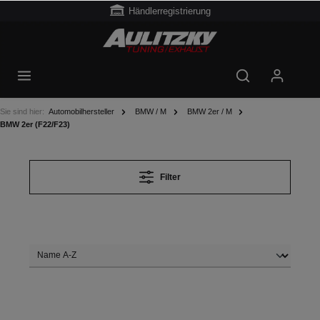
Händlerregistrierung
Sie sind hier:
Automobilhersteller
BMW / M
BMW 2er / M
BMW 2er (F22/F23)
Filter