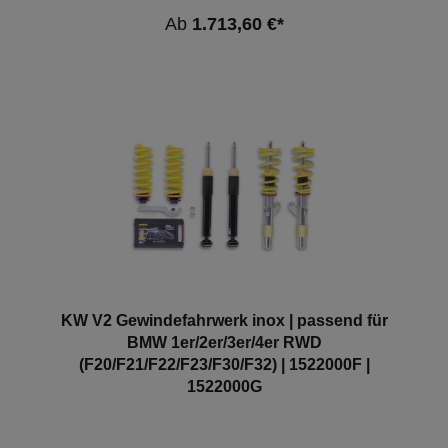
Ab
1.713,60 €*
KW V2 Gewindefahrwerk inox | passend für
BMW 1er/2er/3er/4er RWD
(F20/F21/F22/F23/F30/F32) | 1522000F |
1522000G