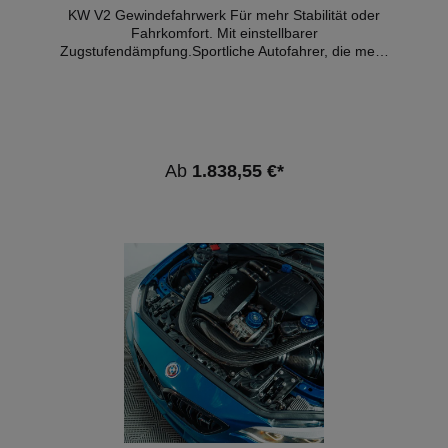
KW V2 Gewindefahrwerk Für mehr Stabilität oder Fahrkomfort. Mit einstellbarer Zugstufendämpfung.Sportliche Autofahrer, die mehr als nur eine herausragende Optik durch eine stufenlose Tieferlegung im geprüften Verstellbereich wünschen, finden in dem KW V2 Gewindefahrwerk in der KW typischen „inox-line“ die ideale Fahrwerklösung. Neben der hochwertigen Verarbeitung, dem Einsatz von rostfreien Edelstahl-Federbeinen, korrosionsbeständiger Komponenten und der überzeugenden Langlebigkeit überzeugt das KW V2 durch die Möglichkeit, das Dämpfersetup zusätzlich auf die eigenen Anforderungen mit der in 16 Klicks einstellbaren Zugstufe anzupassen. Mehr Komfort oder mehr Sport - Sie entscheidenWie bei allen KW Gewindefahrwerken entwickeln die Ingenieure von KW in umfangreichen Testzyklen auf der Nürburgring Nordschleife und in unserem Testzentrum auf dem KW 7-post Fahrdynamikprüfstand die weltweit von Autoenthusiasten geschätzte fahrzeugspezifische KW Dämpferabstimmung. So erleben Sie mit einem KW Gewindefahrwerk Ihren Wagen direkter und dynamischer. Beim KW V2 können Sie dazu als versierter Sportfahrer durch die individuell einstellbare Zugstufenabstimmung selbst Einfluss auf das Handling und den Komfort nehmen. Durch die 16 exakten Klicks können Sie die KW Dämpfer straffer oder komfortabler abstimmen, ohne dabei das Bodenventil der Druckstufe zu beeinflussen. Je nach Fahrzeugtyp werden die Zugstufenventile der KW Zweirohrdämpfer am oberen Ende der Kolbenstange über ein integriertes Einstellrädchen oder dem im Lieferumfang beinhalteten Aufsteck-Einstellrädchen abgestimmt. Indem Sie über das Einstellrädchen die Zugkraft erhöhen, verringern sich die Aufbaubewegungen an der Karosserie. Ihr Auto fährt sich dadurch spurtreuer und Sie haben bei erhöhten Kurvengeschwindigkeiten noch mehr Stabilität. Wechseln Sie beispielsweise die freigegebenen Rad-/Reifenkombinationen Ihres Automobilherstellers für beispielsweise größere Felgen, können Sie mit dem KW V2 mit der einstellbaren Zugstufe das Fahrverhalten Ihres Autos und Ihre neuen Leichtmetallräder perfekt aufeinander anpassen. KW Qualität - Ihre Zufriedenheit ist unser AnspornBei der Fertigung in unserem Stammsitz in Fichtenberg werden die KW Gewindefahrwerke Variante 2 "inox-line" schon beim Produktionsprozess ausgiebigen Tests unterzogen, um unseren Qualitätsstandards gerecht zu werden. Dabei wird jeder einzelne Dämpfer und jedes Fahrwerk ausgiebig überprüft. So ist es für uns als deutscher Hersteller eine Selbstverständlichkeit, auf unsere, die Anforderungen der Erstausrüsterindustrie übertreffenden Gewindefahrwerke und über 4.600 Anwendungen umfassendes Fahrwerkprogramm beim Einbau durch einen unserer KW Fachhandelspartner eine Garantie bis zu 5 Jahren zu gewährleisten. Schließlich sind unter allen Witterungsbedingungen die KW Gewindefederbeine zu 100 Prozent rostfrei und besitzen eine unbegrenzte Lebensdauer. Die Funktionsweise der stufenlosen Tieferlegung über das schmutzunempfindliche Trapezgewinde und den Polyamid-Gewindering ist beim KW V2 ebenfalls auf einen langjährigen Einsatz ausgelegt. Bei einem Salzsprühnebelversuch entstand an den KW Gewindefederbeinen keine Oxidation. So wird auch nach Jahren das Einstellen der stufenlosen Tieferlegung nicht beeinträchtigt. - in der Zugstufe in 16 exakten Klicks einstellbare Dämpfungstechnik- Edelstahltechnik inox-line- Individuelle, stufenlose Tieferlegung- geprüfter Verstellbereich- einbaufertige Komplettlösung- hochwertige Bauteile für lange Lebensdauer- komplette Dokumentation für einfache Anwendung Setup - Einstellbare Zugstufendämpfung mit 16 Klicks.Die weltweit von Autoenthusiasten geschätzte fahrzeugspezifische KW Dämpferabstimmung können Sie beim KW V2 mit 16 Klicks weiter abstimmen. Durch die Zugstufenverstellung berücksichtigen Sie etwa die fahrdynamischen Änderungen, die sich durch einen Wechsel des Komplettradsatzes oder die Montage von Winterrädern ergeben. Je nach eigenem Anspruch lässt sich die Dämpferkennlinie des witterungsbeständigen KW V2 Gewindefahrwerkes straffer oder komfortabler einstellen. Das Fahrwerk eignet sich für alle sportlichen Fahrer, die sich mehr als eine stufenlose Tieferlegung für ihren Fahrspaß wünschen. Bitte beachten Sie die Auflagen und Hinweise zu diesem Produkt: - VA + HA höhenverstellbar (VA Gewindefederbeine, HA Federn mit Höhenverstellung + Dämpfer) - Dämpfer verfügen über leicht zu bedienende Einstellräder. Bauartbedingt in der Zugstufe nur bei zugänglicher Kolbenstange. - Bei Fahrzeugen mit elektronischer Dämpferregelung muss diese stillgelegt werden. Technische Infos: Produktlinie: Street Performance Tieferlegung VA/HA (mm): 40-65/30-60 Ausführung: V2 Härteverstellung: Zugstufe Material: Edelstahl Verstellung VA/HA: Gewinde/Gewinde Zulassung: Teilegutachten (§19.3) Kompatible Fahrzeuge: Hersteller Modell Ausführung Karosserie Kraftstoff Performance Hubraum Zylinder Antrieb BMW 1er (F20) 1K4 07/2011-06/2019 120 i Schrägheck Benzin 135 KW 1998 ccm 4 Heckantrieb BMW 1er (F20) 1K4 07/2011-06/2019 125 d Schrägheck Diesel 155 KW 1995 ccm 4 Heckantrieb BMW 1er (F20) 1K4 07/2011-06/2019 125 d Schrägheck Diesel 160 KW 1995 ccm 4 Heckantrieb BMW 1er (F20) 1K4 07/2011-06/2019 125 d Schrägheck Diesel 165 KW 1995 ccm 4 Heckantrieb BMW 1er (F20) 1K4 07/2011-06/2019 125 i Schrägheck Benzin 165 KW 1998 ccm 4 Heckantrieb BMW 1er (F20) 1K4 07/2011-06/2019 M 135 i Schrägheck Benzin 235 KW 2979 ccm 6 Heckantrieb BMW 1er (F20) 1K4 07/2011-06/2019 M 135 i Schrägheck Benzin 240 KW 2979 ccm 6 Heckantrieb BMW 1er (F20) 1K4 07/2011-06/2019 M 140 i Schrägheck Benzin 250 KW 2998 ccm 6 Heckantrieb BMW 1er (F21) 1K2 12/2011-12/2019 118 i Schrägheck Benzin 100 KW 1598 ccm 4 Heckantrieb BMW 1er (F21) 1K2 12/2011-12/2019 120 i Schrägheck Benzin 135 KW 1998 ccm 4 Heckantrieb BMW 1er (F21) 1K2 12/2011-12/2019 125 d Schrägheck Diesel 155 KW 1995 ccm 4 Heckantrieb BMW 1er (F21) 1K2 12/2011-12/2019 125 d Schrägheck Diesel 160 KW 1995 ccm 4 Heckantrieb BMW 1er (F21) 1K2 12/2011-12/2019 125 d Schrägheck Diesel 165 KW 1995 ccm 4 Heckantrieb BMW 1er (F21) 1K2 12/2011-12/2019 125 i Schrägheck Benzin 165 KW 1998 ccm 4 Heckantrieb BMW 1er (F21) 1K2 12/2011-12/2019 M 135 i Schrägheck Benzin 235 KW 2979 ccm 6 Heckantrieb BMW 1er (F21) 1K2 12/2011-12/2019 M 135 i Schrägheck Benzin 240 KW 2979 ccm 6 Heckantrieb BMW 1er (F21) 1K2 12/2011-12/2019 M 140 i Schrägheck Benzin 250 KW 2998 ccm 6 Heckantrieb BMW 2er Cabriolet (F23) 1C 03/2014-06/2021 218 d Cabriolet Diesel 100 KW 1995 ccm 4 Heckantrieb BMW 2er Cabriolet (F23) 1C 03/2014-06/2021 218 d Cabriolet Diesel 110 KW 1995 ccm 4 Heckantrieb BMW 2er Cabriolet (F23) 1C 03/2014-06/2021 218 i Cabriolet Benzin 100 KW 1499 ccm 3 Heckantrieb BMW 2er Cabriolet (F23) 1C 03/2014-06/2021 218 i Cabriolet Benzin 100 KW 1998 ccm 4 Heckantrieb BMW 2er Cabriolet (F23) 1C 03/2014-06/2021 220 d Cabriolet Diesel 120 KW 1995 ccm 4 Heckantrieb BMW 2er Cabriolet (F23) 1C 03/2014-06/2021 220 d Cabriolet Diesel 140 KW 1995 ccm 4 Heckantrieb BMW 2er Cabriolet (F23) 1C 03/2014-06/2021 220 d Cabriolet Diesel 151 KW 1995 ccm 4 Heckantrieb BMW 2er Cabriolet (F23) 1C 03/2014-06/2021 220 i Cabriolet Benzin 100 KW 1499 ccm 3 Heckantrieb BMW 2er Cabriolet (F23) 1C 03/2014-06/2021 220 i Cabriolet Benzin 135 KW 1997 ccm 4 Heckantrieb BMW 2er Cabriolet (F23) 1C 03/2014-06/2021 220 i Cabriolet Benzin 135 KW 1998 ccm 4 Heckantrieb BMW 2er Cabriolet (F23) 1C 03/2014-06/2021 225 d Cabriolet Diesel 165 KW 1995 ccm 4 Heckantrieb BMW 2er Cabriolet (F23) 1C 03/2014-06/2021 225 i Cabriolet Benzin 135 KW 1998 ccm 4 Heckantrieb BMW 2er Cabriolet (F23) 1C 03/2014-06/2021 228 i Cabriolet Benzin 180 KW 1997 ccm 4 Heckantrieb BMW 2er Cabriolet (F23) 1C 03/2014-06/2021 230 i Cabriolet Benzin 185 KW 1998 ccm 4 Heckantrieb BMW 2er Cabriolet (F23) 1C 03/2014-06/2021 M 235 i Cabriolet Benzin 240 KW 2979 ccm 6 Heckantrieb BMW 2er Cabriolet (F23) 1C 03/2014-06/2021 M 240 i Cabriolet Benzin 250 KW 2998 ccm 6 Heckantrieb BMW 2er Coupe (F22, F87) 1C, M3 10/2012-06/2021 220 d Coupe Diesel 120 KW 1995 ccm 4 Heckantrieb BMW 2er Coupe (F22, F87) 1C, M3 10/2012-06/2021 220 d Coupe Diesel 140 KW 1995 ccm 4 Heckantrieb BMW 2er Coupe (F22, F87) 1C, M3 10/2012-06/2021 220 i Coupe Benzin 100 KW 1499 ccm 3 Heckantrieb BMW 2er Coupe (F22, F87) 1C, M3 10/2012-06/2021 225 d Coupe Diesel 165 KW 1995 ccm 4 Heckantrieb BMW 2er Coupe (F22, F87) 1C, M3 10/2012-06/2021 225 i Coupe Benzin 135 KW 1998 ccm 4 Heckantrieb BMW 2er Coupe (F22, F87) 1C, M3 10/2012-06/2021 228 i Coupe Benzin 179 KW 1997
Ab
1.838,55 €*