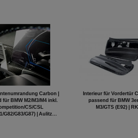
entenumrandung Carbon |
Interieur für Vordertür 
 für BMW M2/M3/M4 inkl.
passend für BMW 3er 
ompetition/CS/CSL
M3/GTS (E92) | R
1/G82/G83/G87) | Aulitzky
Tuning