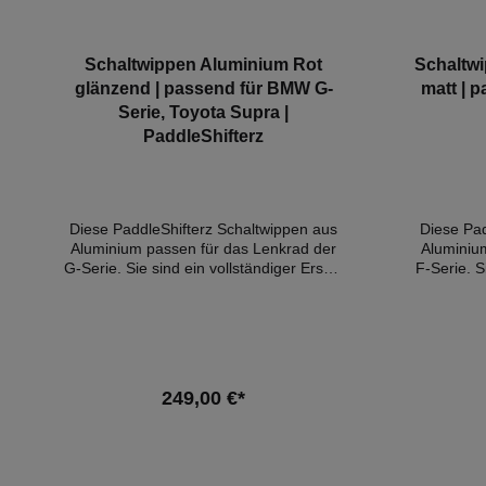
Schaltwippen Aluminium Rot
Schaltw
glänzend | passend für BMW G-
matt | 
Serie, Toyota Supra |
PaddleShifterz
Diese PaddleShifterz Schaltwippen aus
Diese Pad
Aluminium passen für das Lenkrad der
Aluminiu
G-Serie. Sie sind ein vollständiger Ersatz
F-Serie. S
für die OEM-Schaltwippen in Deinem
für die
Fahrzeug. Sie sind in glänzendem Rot
Fahrzeug
gehalten und heben den Look Ihres
gehalte
Fahrzeuginnenraums auf das nächste
Fahrzeug
Level. Ein wichtiger Punkt bei der
Level. 
Entwicklung war die Ergonomie, denn
größer a
249,00 €*
die Schaltwippen sollen nicht nur gut
bieten 
aussehen, sondern auch wie erwartet
bessere 
In den Warenkorb
funktionieren. Sie wurden so entworfen,
Days
dass sie besser funktionieren als die
(Nürbur
OEM-Schaltwippen. Sie werden als
wurden 