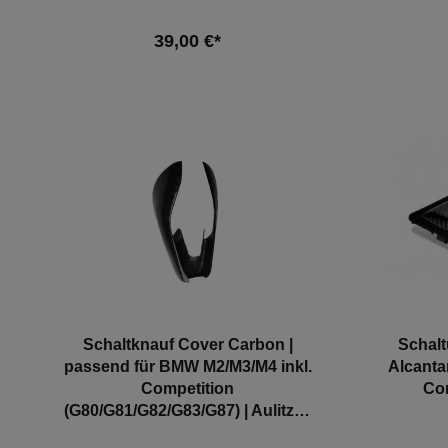
39,00 €*
In den Warenkorb
Schaltknauf Cover Carbon |
Schal
passend für BMW M2/M3/M4 inkl.
Alcanta
Competition
Com
(G80/G81/G82/G83/G87) | Aulitzky
Tuning