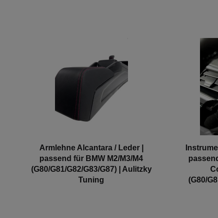
Armlehne Alcantara / Leder |
Instrum
passend für BMW M2/M3/M4
passend
(G80/G81/G82/G83/G87) | Aulitzky
C
Tuning
(G80/G8