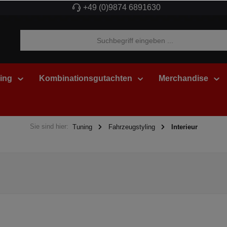
+49 (0)9874 6891630
ing
Kombinationsgutachten
Merchandise
Sie sind hier:
Tuning
Fahrzeugstyling
Interieur