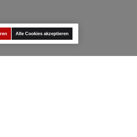
GLE-
5-2019
eren
Alle Cookies akzeptieren
e
ne S-
e
 - 221