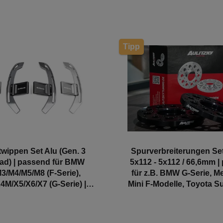
Tipp
twippen Set Alu (Gen. 3
Spurverbreiterungen Se
ad) | passend für BMW
5x112 - 5x112 / 66,6mm |
3/M4/M5/M8 (F-Serie),
für z.B. BMW G-Serie, M
M/X5/X6/X7 (G-Serie) |
Mini F-Modelle, Toyota Su
Evolve
Aulitzky Tuning