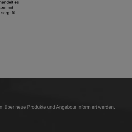
handelt es
tem mit
 sorgt für
verhindert
66,6mm -
cheibe -
eugseite):
 handeln.
euge mit
zt werden.
aujahr:
in, über neue Produkte und Angebote informiert werden.
021 (F45)