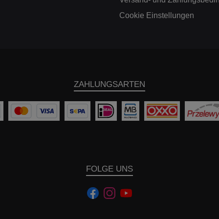
2023 (F39) X2, iX2 2024- (U10,
U2X) X3 2017-2024 (G01) - G3X
Cookie Einstellungen
X3 2024- (G45) - G3XN X3
2019- (G3X); F34XM; F9
2018- (G02) - X3 G4X X4
2019- (G4X); F34XM; F9
2018- G05 X5 M 2019- G05
X6 2019- G06 (G6X) X6 M 2019-
G06 X7 2019- G07 (G7X) Z4
ZAHLUNGSARTEN
2019- G29 Chrysler
Fahrzeugbezeichnung: B
Typ: Crossfire 2003-2007 ZH
Mercedes Benz Fahrzeugbezeichnung:
Baujahr: Typ: 190E 1982-1993
201 200 - 280E incl. T u. C 1977-
1986 123, 123*C, *T 200 - 300
1967-1976 115 230 - 280 1967-
1976 114 A-Klasse 1997-2004
168 A-Klasse 2004-2012 169 A-
FOLGE UNS
Klasse 2012-2018 176 
A-Klasse 2012-2018 176,
Klasse (inkl. AMG) 2018- 17
GT 2014-2021 X290 (190)
GT 2023- 192 AMG-GT / GTC /
GTS 2014-2021 1