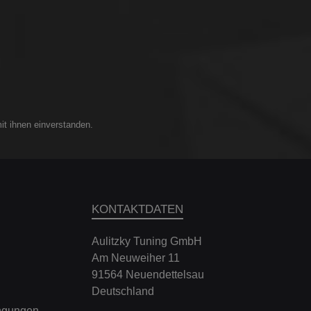
 3er
G6K 6er
) - G6GT
it ihnen einverstanden.
7L 7er
i-2 iX
KONTAKTDATEN
ng 2021-
Aulitzky Tuning GmbH
 M5
Am Neuweiher 11
L X1
91564 Neuendettelsau
L X1
Deutschland
.
ngungen