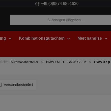
+49 (0)9874 6891630
ing
Kombinationsgutachten
Merchandise
d hier:
Automobilhersteller
BMW / M
BMW X7 / M
BMW X7 (G
Versandkostenfrei