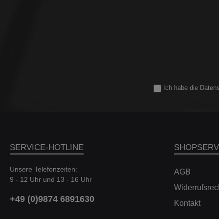
ECU zu uns oder durch unsere
Performan
Stützpunktpartner an verschiedenen
M3 G82/
Orten Deutschlands durchgeführt
F97 X3M 
werden. Für den ECU-Unlock benötigen
X5 
wir das Fahrzeug ca. 1,5 - 2 Wochen bei
uns vor Ort. -Stage 1: Pipercross
Luftfilter -Stage 2: zusätzlich Downpipe,
Charge Pipe -Stage 3: zusätzlich
Upgrade-Turbolader, Dorch
Hochdruckpumpe, Turbolader-Inlet,
Ich habe die
Daten
Abgasanlage Hinweis: Eine Eintragung
der Leistungssteigerung ist kein
Bestandteil dieser Bestellung und muss
separat per E-Mail angefragt
werden.Kompatible
Fahrzeuge:FahrzeugTypLeistungHubrau
mMotorBaujahr BMW 1er
SERVICE-HOTLINE
SHOPSERV
(F20/F21)M140i / xDrive250kW /
340PS2998cm³B58 B30 A09.15- 05.18
Unsere Telefonzeiten:
BMW 2er Coupe (F22)M240i /
AGB
9 - 12 Uhr und 13 - 16 Uhr
xDrive250kW / 340PS2998cm³B58 B30
Widerrufsrec
A09.15 - 05.18 BMW 2er Coupe
(G42)M240i / xDrive275kW /
+49 (0)9874 6891630
Kontakt
374PS2998cm³B58 B30 B07.21 - BMW
3er (F30/F31/F34)340i / xDrive240kW /