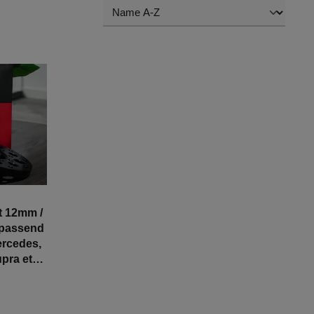
t 12mm /
 passend
ercedes,
pra etc. |