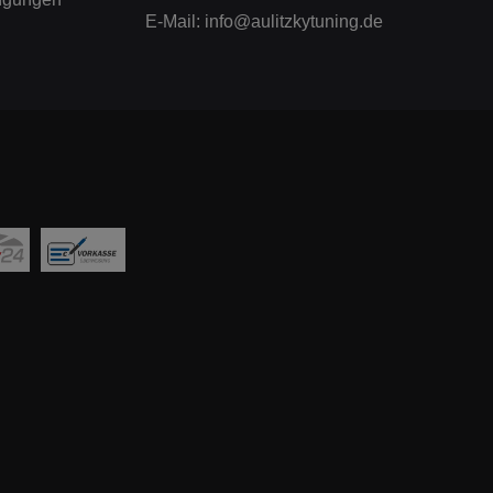
E-Mail:
info@aulitzkytuning.de
 M
7 X4
 M
8 X5
aujahr:
AMG-Line
 GA A-
7 AMG
 AMG
97/