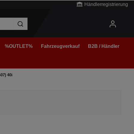
Händlerregistrierung
%OUTLET%
Fahrzeugverkauf
B2B / Händler
07) 40i