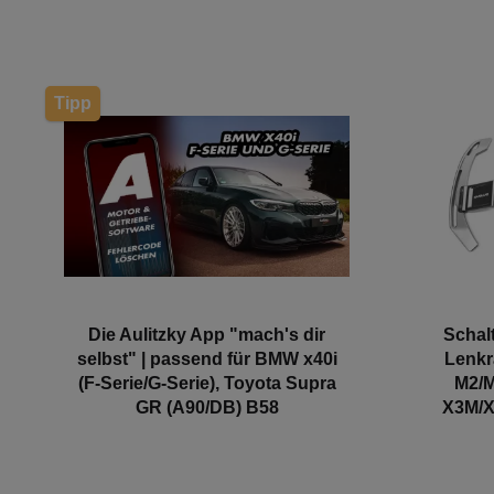
Tipp
Die Aulitzky App "mach's dir
Schal
selbst" | passend für BMW x40i
Lenkr
(F-Serie/G-Serie), Toyota Supra
M2/M
GR (A90/DB) B58
X3M/X4