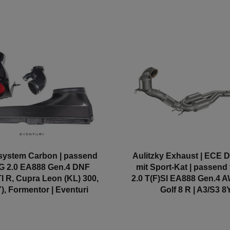
ystem Carbon | passend
Aulitzky Exhaust | ECE 
G 2.0 EA888 Gen.4 DNF
mit Sport-Kat | passend
TI R, Cupra Leon (KL) 300,
2.0 T(F)SI EA888 Gen.4 
), Formentor | Eventuri
Golf 8 R | A3/S3 8Y
Ateca/Formentor e