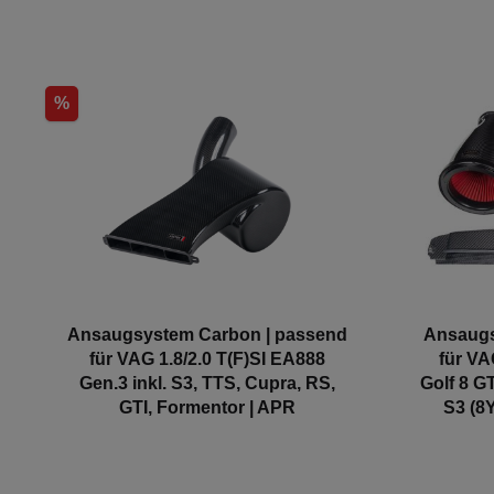
%
Ansaugsystem Carbon | passend
Ansaugs
für VAG 1.8/2.0 T(F)SI EA888
für VA
Gen.3 inkl. S3, TTS, Cupra, RS,
Golf 8 G
GTI, Formentor | APR
S3 (8Y