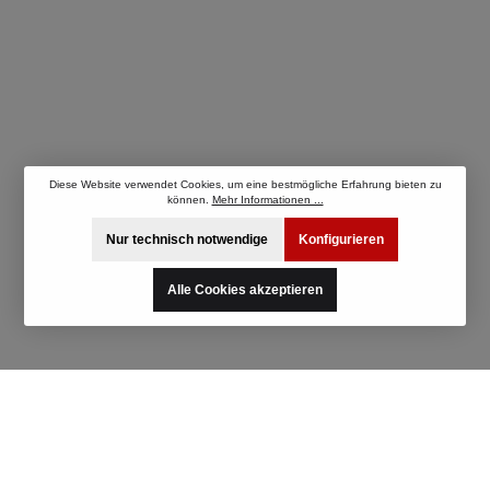
05/2017- 1.5 ST EcoBoost Schrägheck
Benzin 147 KW 1496 ccm 3 Frontantrieb
Diese Website verwendet Cookies, um eine bestmögliche Erfahrung bieten zu
können.
Mehr Informationen ...
Nur technisch notwendige
Konfigurieren
Alle Cookies akzeptieren