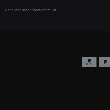
F87
Ab
Oder über unser
Kontaktformular
.