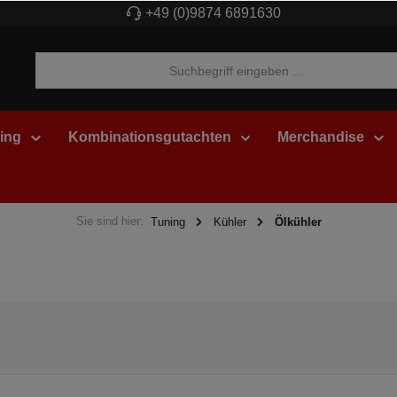
+49 (0)9874 6891630
ing
Kombinationsgutachten
Merchandise
Sie sind hier:
Tuning
Kühler
Ölkühler