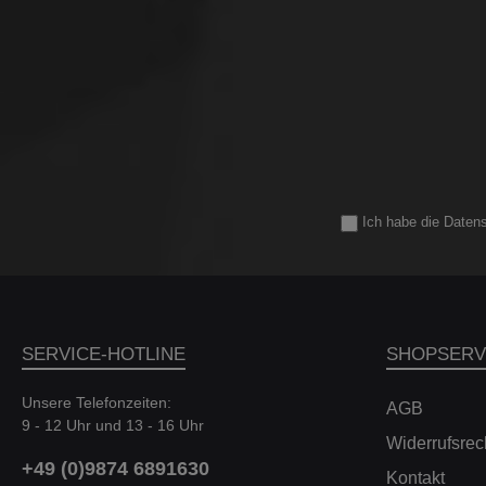
s
soda
P
ei
ein
an
Ö
mu
M
H
Tei
Sie 
Mech
zwi
e
Zu
Ich habe die
Daten
Ins
Ra
DKG
Get
ei
die 
W
Ih
s
Si
ei
ver
SERVICE-HOTLINE
SHOPSERV
und
lang
G
Unsere Telefonzeiten:
a
AGB
a
Bedi
9 - 12 Uhr und 13 - 16 Uhr
Mit
Widerrufsrec
F
+49 (0)9874 6891630
Kontakt
Ei