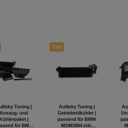
Tipp
ulitzky Tuning |
Aulitzky Tuning |
Au
Ansaug- und
Getriebeölkühler |
Unt
Kühlerpaket |
passend für BMW
pa
ssend für BMW
M2/M3/M4 inkl.
M