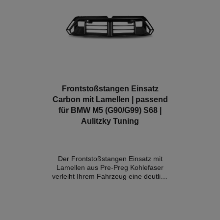
Frontstoßstangen Einsatz
Carbon mit Lamellen | passend
für BMW M5 (G90/G99) S68 |
Aulitzky Tuning
Der Frontstoßstangen Einsatz mit
Lamellen aus Pre-Preg Kohlefaser
verleiht Ihrem Fahrzeug eine deutlich
sportliche Aggressivität und verleiht
ihm viel Präsenz auf der Straße.
Details:- Konstruktion aus 100 %
reiner Pre-Preg-Kohlefaser- Webart