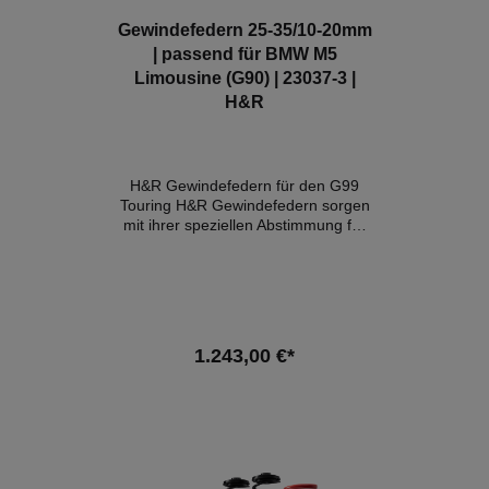
Gewindefedern 25-35/10-20mm
| passend für BMW M5
Limousine (G90) | 23037-3 |
H&R
H&R Gewindefedern für den G99
Touring H&R Gewindefedern sorgen
mit ihrer speziellen Abstimmung für
spürbar mehr Performance im
Alltag ohne signifikanten
Komfortverlust. Details: Tieferlegung
VA: 25-35mm Tieferlegung HA : 10-
20mmAchslast: VA bis 1475kg / HA
bis 1550kg Für Seriendämpfer mit
1.243,00 €*
und ohne elektrische Verstellung mit
Teilegutachten Produktüberblick:
Sportliche Optik und
In den Warenkorb
PerformanceStufenlose Absenkung
des Fahrzeugschwerpunkts (im
geprüften Einstellbereich)Für
Seriendämpfer mit und ohne