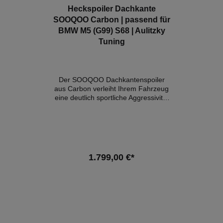
Heckspoiler Dachkante
SOOQOO Carbon | passend für
BMW M5 (G99) S68 | Aulitzky
Tuning
Der SOOQOO Dachkantenspoiler
aus Carbon verleiht Ihrem Fahrzeug
eine deutlich sportliche Aggressivität
und viel Präsenz auf der Straße.
Details:- Konstruktion aus 100 %
reiner Pre-Preg-Kohlefaser- Webart
im OEM Stil- Hochglanz Finish-
perfekte Passgenauigkeit- Eintragung
nach §21 möglich Lieferumfang:1x
1.799,00 €*
Heckspoiler in Prepreg Carbon
Kompatible Fahrzeuge:BMW M5
G99Hinweis: Es handelt sich hierbei
In den Warenkorb
NICHT um ein originales BMW-
Produkt!