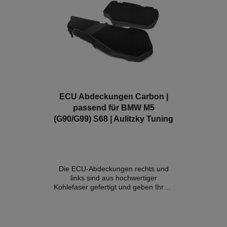
ECU Abdeckungen Carbon |
passend für BMW M5
(G90/G99) S68 | Aulitzky Tuning
Die ECU-Abdeckungen rechts und
links sind aus hochwertiger
Kohlefaser gefertigt und geben Ihrem
Fahrzeug das gewisse Etwas.
Details:- Konstruktion aus 100 %
reiner Pre-Preg-Kohlefaser- Webart
im OEM Stil- Hochglanz Finish-