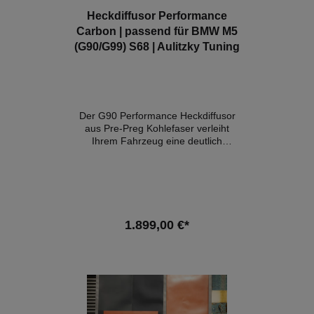
Heckdiffusor Performance
Carbon | passend für BMW M5
(G90/G99) S68 | Aulitzky Tuning
Der G90 Performance Heckdiffusor
aus Pre-Preg Kohlefaser verleiht
Ihrem Fahrzeug eine deutlich
sportliche Aggressivität und verleiht
ihm viel Präsenz auf der Straße.
Details:- Konstruktion aus 100 %
reiner Pre-Preg-Kohlefaser- Webart
im OEM Stil- Hochglanz Finish-
perfekte Passgenauigkeit- Eintragung
1.899,00 €*
nach §21 möglich Lieferumfang:1x
Heckdiffusor in Prepreg Carbon
Kompatible Fahrzeuge:BMW M5
In den Warenkorb
G90BMW M5 G99Hinweis: Es
handelt sich hierbei NICHT um ein
originales BMW-Produkt!