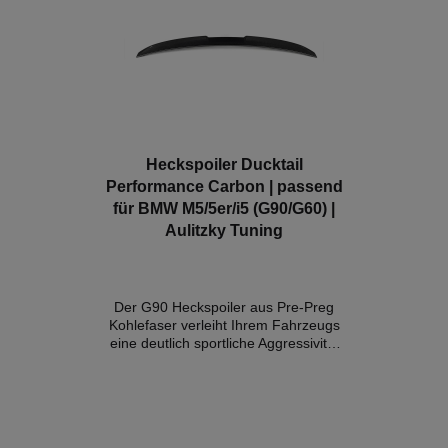
Heckspoiler Ducktail
Performance Carbon | passend
für BMW M5/5er/i5 (G90/G60) |
Aulitzky Tuning
Der G90 Heckspoiler aus Pre-Preg
Kohlefaser verleiht Ihrem Fahrzeugs
eine deutlich sportliche Aggressivität
und verleiht ihm viel Präsenz auf der
Straße.Details:- Konstruktion aus 100
% reiner Pre-Preg-Kohlefaser-
Webart im OEM Stil- Hochglanz
Finish- perfekte Passgenauigkeit-