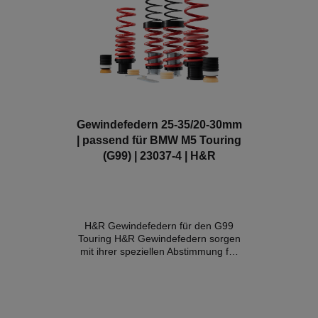
elektrische VerstellungFunktion von
elektrisch einstellbaren Dämpfern
bleibt uneingeschränkt erhalten
Optimierte FahrdynamikMit
TeilegutachtenEntwicklung und
Produktion in Deutschland
Kompatible Fahrzeuge: BMW M5
G90 (Limousine) 4,4l 535kW PlugIn-
Hybrid Allrad (585 PS)
Gewindefedern 25-35/20-30mm
| passend für BMW M5 Touring
(G99) | 23037-4 | H&R
H&R Gewindefedern für den G99
Touring H&R Gewindefedern sorgen
mit ihrer speziellen Abstimmung für
spürbar mehr Performance im
Alltag ohne signifikanten
Komfortverlust. Details: Tieferlegung
VA: 25-35mm Tieferlegung HA : 20-
30mmAchslast: VA bis 1475kg / HA