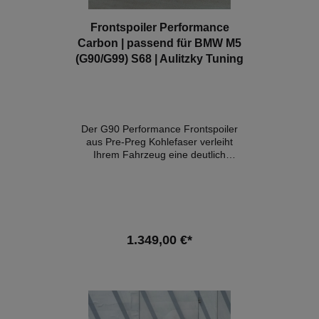
Frontspoiler Performance
Carbon | passend für BMW M5
(G90/G99) S68 | Aulitzky Tuning
Der G90 Performance Frontspoiler
aus Pre-Preg Kohlefaser verleiht
Ihrem Fahrzeug eine deutlich
sportliche Aggressivität und verleiht
ihm viel Präsenz auf der Straße.
Details:- Konstruktion aus 100 %
reiner Pre-Preg-Kohlefaser- Webart
im OEM Stil- Hochglanz Finish-
perfekte Passgenauigkeit- Eintragung
1.349,00 €*
nach §21 möglich Lieferumfang:1x
Frontspoiler in Prepreg Carbon
Kompatible Fahrzeuge:BMW M5
In den Warenkorb
G90BMW M5 G99Hinweis: Es
handelt sich hierbei NICHT um ein
originales BMW-Produkt!