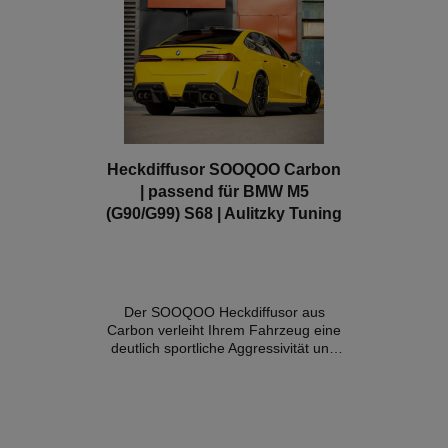
Heckdiffusor SOOQOO Carbon
| passend für BMW M5
(G90/G99) S68 | Aulitzky Tuning
Der SOOQOO Heckdiffusor aus
Carbon verleiht Ihrem Fahrzeug eine
deutlich sportliche Aggressivität und
viel Präsenz auf der Straße. Details:-
Konstruktion aus 100 % reiner Pre-
Preg-Kohlefaser- Webart im OEM
Stil- Hochglanz Finish- perfekte
Passgenauigkeit- Eintragung nach