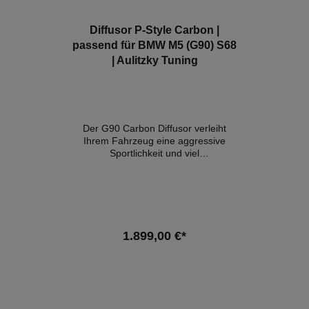
Diffusor P-Style Carbon |
passend für BMW M5 (G90) S68
| Aulitzky Tuning
Der G90 Carbon Diffusor verleiht
Ihrem Fahrzeug eine aggressive
Sportlichkeit und viel
Straßenpräsenz.Details:-
Konstruktion aus 100 % reiner Pre-
Preg-Kohlefaser- OEM Style-
Cewebe- Hochglanz Finish- perfekte
Passgenauigkeit- mit Gutachten
Kompatible Fahrzeuge:- BMW G90
1.899,00 €*
5er M5 535kW / 727PS
(2024+)Hinweis: Es handelt sich
hierbei NICHT um ein originales
In den Warenkorb
BMW-Produkt!