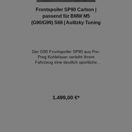
Frontspoiler SP90 Carbon |
passend für BMW M5
(G90/G99) S68 | Aulitzky Tuning
Der G90 Frontspoiler SP90 aus Pre-
Preg Kohlefaser verleiht Ihrem
Fahrzeug eine deutlich sportliche
Aggressivität und verleiht ihm viel
Präsenz auf der Straße. Details:-
Konstruktion aus 100 % reiner Pre-
Preg-Kohlefaser- Webart im OEM
Stil- Hochglanz Finish- perfekte
Passgenauigkeit- Eintragung nach
1.499,00 €*
§21 möglich Lieferumfang:1x
Frontspoiler inkl.
Befestigungsmaterial Kompatible
In den Warenkorb
Fahrzeuge:BMW M5 G90BMW M5
G99Hinweis: Es handelt sich hierbei
NICHT um ein originales BMW-
Produkt!