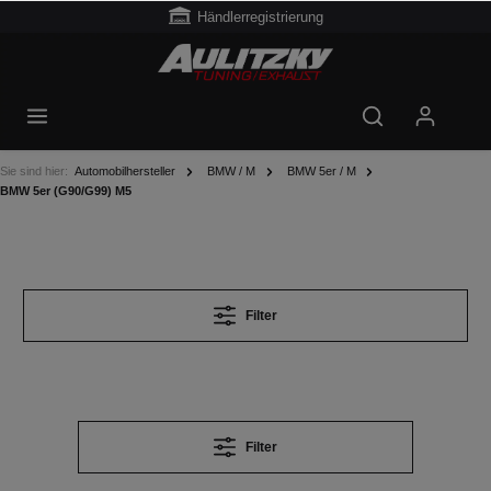
Händlerregistrierung
Sie sind hier:
Automobilhersteller
BMW / M
BMW 5er / M
BMW 5er (G90/G99) M5
Filter
Filter