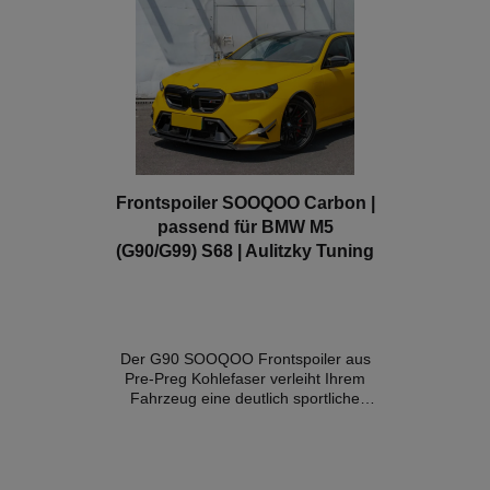
Frontspoiler SOOQOO Carbon |
passend für BMW M5
(G90/G99) S68 | Aulitzky Tuning
Der G90 SOOQOO Frontspoiler aus
Pre-Preg Kohlefaser verleiht Ihrem
Fahrzeug eine deutlich sportliche
Aggressivität und verleiht ihm viel
Präsenz auf der Straße. Details:-
Konstruktion aus 100 % reiner Pre-
Preg-Kohlefaser- Webart im OEM