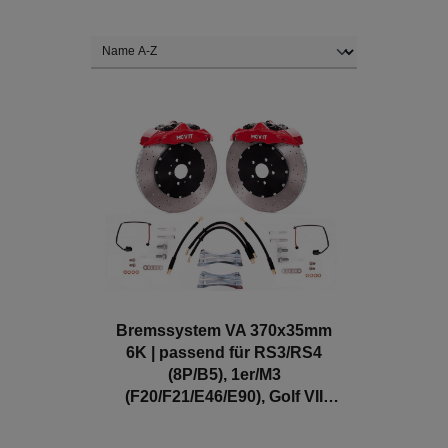
Bremssystem VA 370x35mm
6K | passend für RS3/RS4
(8P/B5), 1er/M3
(F20/F21/E46/E90), Golf VII
GTI/CS/R, T5/T6, Focus RS etc.
| Teilegutachten | MOVIT