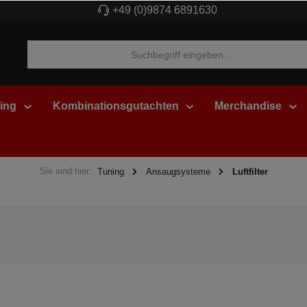
+49 (0)9874 6891630
ing
Kombinationsgutachten
Merchandise
Sie sind hier:
Tuning
Ansaugsysteme
Luftfilter