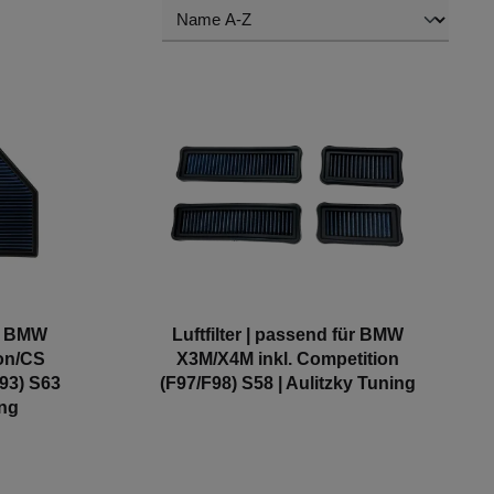
ür BMW
Luftfilter | passend für BMW
ion/CS
X3M/X4M inkl. Competition
93) S63
(F97/F98) S58 | Aulitzky Tuning
ing