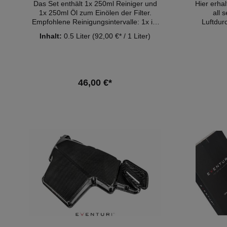
Das Set enthält 1x 250ml Reiniger und
Hier erhal
1x 250ml Öl zum Einölen der Filter.
all 
Empfohlene Reinigungsintervalle: 1x im
Luftdurc
Jahr oder alle 10.000 km
(auch klei
Inhalt:
0.5 Liter
(92,00 €* / 1 Liter)
Die Parti
im Filte
Reinigung
und wider
Luftdu
46,00 €*
Verbrennu
km
In den Warenkorb
Luftdurch
bei hohe
bes
Verb
Sportluf
Rand
widers
Dämpf
Rückformu
Rand des
Einlegen
abdichtet
einem G
anderen