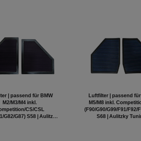
ilter | passend für BMW
Luftfilter | passend f
M2/M3/M4 inkl.
M5/M8 inkl. Competit
ompetition/CS/CSL
(F90/G90/G99/F91/F92/F
1/G82/G87) S58 | Aulitzky
S68 | Aulitzky Tun
Tuning