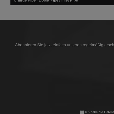
Charge Pipe / Boost Pipe / Inlet Pipe
und ist nach ISO 5011 getestet, das dem
gleichen Filtrationsstandard wie OEM-
Filter entspricht. Das Gewebe ist
doppellagig und trocken, was bedeutet,
dass es die Luftmassensensoren nicht
mit Öl beschädigt. Unsere Filter
verfügen über 2 Strömungsleitkegel, die
sorgfältig modelliert wurden, um den
Luftstrom wie folgt zu leiten: Interner
Abonnieren Sie jetzt einfach unseren regelmäßig ersch
Kegel - entwickelt, um den
ankommenden Luftstrom durch den
Filter zu leiten und ein gleichmäßiges
Geschwindigkeitsprofil über die gesamte
Länge des Filtermaterials zu erzeugen.
Dieser Konus hilft effektiv, den Luftstrom
ohne Turbulenzen über den Filter zu
verteilen. Externer Kegel - CNC-
bearbeitet, mit einem einzigartigen Profil,
das umfassend optimiert wurde, um den
Luftstrom in die Mitte zu ziehen und
reibungslos in die nachgeschalteten
Schläuche zu überführen. Dieser Kegel
erzeugt einen kontrollierten
Turbulenzbereich um die Spitze herum,
Ich habe die
Daten
der die Konvergenzgeschwindigkeit der