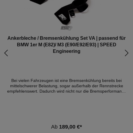
Ankerbleche / Bremsenkühlung Set VA | passend für
BMW 1er M (E82)/ M3 (E90/E92/E93) | SPEED
Engineering
Bei vielen Fahrzeugen ist eine Bremsenkühlung bereits bei
mittelschwerer Belastung, sogar außerhalb der Rennstrecke
empfehlenswert. Dadurch wird nicht nur die Bremsperformance
verbessert, sondern auch der Verschleiss der Reibpartner kann
sich dadurch drastisch verringern. Wir nutzen die Kanalisierung
des Luftstroms zum Zentrum der Bremsscheibe um den
Turbineneffekt zur Kühlung der Scheibe von innen zu nutzen.
Dabei strömen wir die Scheibe gezielt ein einem winkel an, um
keine Streuverluste zu erleiden und das vorhandene
Ab
189,00 €*
Luftvolumen maximal effizient zu nutzen. Durch die leichte