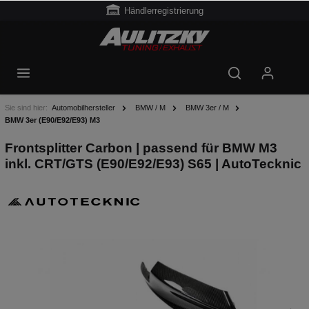
Händlerregistrierung
Sie sind hier:
Automobilhersteller
BMW / M
BMW 3er / M
BMW 3er (E90/E92/E93) M3
Frontsplitter Carbon | passend für BMW M3
inkl. CRT/GTS (E90/E92/E93) S65 | AutoTecknic