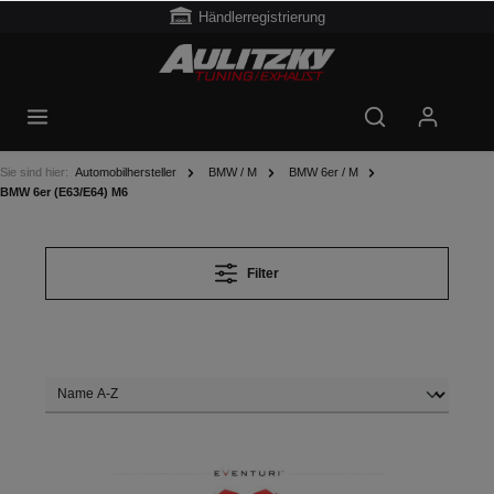
Händlerregistrierung
Sie sind hier:
Automobilhersteller
BMW / M
BMW 6er / M
BMW 6er (E63/E64) M6
Filter