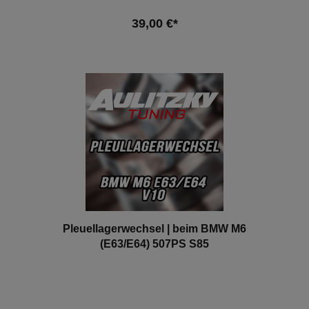
4999cm³ / S85
39,00 €*
In den Warenkorb
Pleuellagerwechsel | beim BMW M6
(E63/E64) 507PS S85