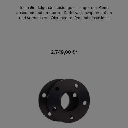
Beinhaltet folgende Leistungen: - Lager der Pleuel
ausbauen und erneuern - Kurbelwellenzapfen prüfen
und vermessen - Ölpumpe prüfen und einstellen -
alle Teile reinigen - Achsvermessung - Öl, & -filter
Wechsel - inkl. aller Teile wie Lager, Schrauben,
Dichtungen, Ölfilter und Motoröl (10W60) - Eintrag
mit BMW Hd.nr Stempel ins Service Heft - 1l Öl zum
Nachfüllen Zusätzlich und je nach Bedarf können wir
die Zündkerzen und die Motorlager gegen Aufpreis
2.749,00 €*
der Teile mit erneuern. Hinweis: Diese Leistung kann
nur an unseren Firmensitz durchgeführt werden!
In den Warenkorb