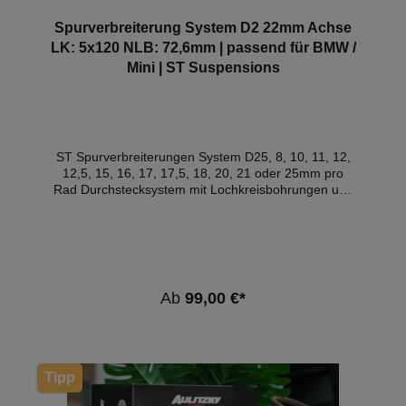
Spurverbreiterung System D2 22mm Achse
LK: 5x120 NLB: 72,6mm | passend für BMW /
Mini | ST Suspensions
ST Spurverbreiterungen System D25, 8, 10, 11, 12,
12,5, 15, 16, 17, 17,5, 18, 20, 21 oder 25mm pro
Rad Durchstecksystem mit Lochkreisbohrungen und
zweifacher Zentrierung. Die Mittenlochbohrung zur
Zentrierung auf der Radnabe und ein zusätzlicher
Zentrierbund an der Spurverbreiterung für die Felge
gewährleisten einen optimalen Rundlauf. Für die
Montage der Felge sind längere Radschrauben
erforderlich. - Lieferumfang: 2 Spurverbreiterungen
Ab
99,00 €*
System D2- Aus hochwertigem Aluminium (in
Einzelfällen aus Stahl)- Schwarz eloxiert für perfekten
Korrosionsschutz- Dynamischer Auftritt des
Fahrzeugs / perfekte Optik- Verbesserte
Fahrdynamik durch größere Spurbreite- Passende
Tipp
Radschrauben (in Schwarz und Silber) verfügbar
Technische Infos:Breite pro Achse: