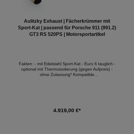
Aulitzky Exhaust | Fächerkrümmer mit
Sport-Kat | passend für Porsche 911 (991.2)
GT3 RS 520PS | Motorsportartikel
Fakten: - mit Edelstahl Sport-Kat - Euro 6 tauglich -
optional mit Thermoisolierung (gegen Aufpreis) -
ohne Zulassung* Kompatible
Fahrzeuge:FahrzeugTypLeistungHubraumMotorBauj
ahrPorsche 911 (991.2)GT3 RS383kW /
520PS3996cm³MA1.77, MDG.GB05.18 - 12.20
Hinweis: Je nach Softwarestand kann es zum
Aufleuchten der Motorkontrollleuchte kommen. Hier
empfehlen wir eine Softwareanpassung. *ACHTUNG!
4.919,00 €*
Fächerkrümmer mit der Kennzeichnung "ohne
Zulassung" sind nicht für die Nutzung im öffentlichen
Straßenverkehr zulässig und nur für
Rennsportzwecke gedacht! Sofern Sie dennoch ein
Produkt ohne Zulassung in Ihrem Fahrzeug