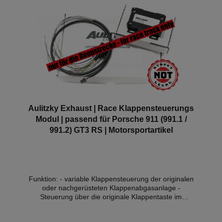
verbauen und dieses im Bereich der StVZO nutzen,
machen Sie sich strafbar. Mögliche Konsequenzen,
die Sie in diesem Fall erwarten können: Erlöschen
der Betriebserlaubnis nach §19 der StVZO und eine
evtl. daraus resultierende Stilllegung des Fahrzeugs.
Weitere Mögliche Konsequenzen, wie z.B. eine
Anzeige wegen Steuerhinterziehung, sowie
eventuelle Ermittlungen seitens der Umweltbehörde
liegen im Ermessen der Ermittler.
Aulitzky Exhaust | Race Klappensteuerungs
Modul | passend für Porsche 911 (991.1 /
991.2) GT3 RS | Motorsportartikel
Funktion: - variable Klappensteuerung der originalen
oder nachgerüsteten Klappenabgasanlage -
Steuerung über die originale Klappentaste im
Fahrzeuginnenraum - ohne Zulassung im Bereich
der StVZO* Kompatible