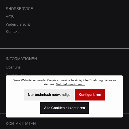
Ladeluftkühlersystem bietet. Kompatible
Fahrzeuge:PORSCHE 911 (992) 3.8 Turbo
SHOPSERVICE
(992430) Seit 2020PORSCHE 911 (992) 3.8
AGB
Turbo S (992450) Seit 2020PORSCHE 911
Cabriolet (992) 3.8 Turbo (992630) Seit
Widerrufsrecht
2020PORSCHE 911 Cabriolet (992) 3.8 Turbo S
Kontakt
(992650) Seit 2020
INFORMATIONEN
Über uns
Datenschutz
Diese Website verwendet Cookies, um eine bestmögliche Erfahrung bieten zu
Impressum
können.
Mehr Informationen ...
Versand- und Zahlungsbedingungen
Nur technisch notwendige
Konfigurieren
Cookie Einstellungen
Alle Cookies akzeptieren
KONTAKTDATEN