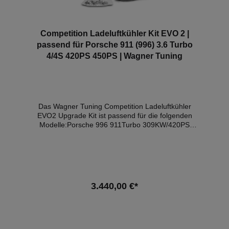
Competition Ladeluftkühler Kit EVO 2 |
passend für Porsche 911 (996) 3.6 Turbo
4/4S 420PS 450PS | Wagner Tuning
Das Wagner Tuning Competition Ladeluftkühler
EVO2 Upgrade Kit ist passend für die folgenden
Modelle:Porsche 996 911Turbo 309KW/420PS
(2000-2006)Porsche 996 911Turbo S 331KW/450PS
(2004-2006) EVO 2 Hochleistungsladeluftkühler Kit:
Die ultimative Leistungssteigerung für Ihren Porsche
996 Turbo / Porsche 996 Turbo S Erleben Sie die
ungebändigte Kraft Ihres Porsche 996 Turbo mit
unserem EVO 2 Hochleistungsladeluftkühler Kit. Hier
3.440,00 €*
ist, was dieses Kit zu bieten hat. Unsere EVO 2
Hochleistungsladeluftkühler (2 x [330mm x 222mm x
145mm] = 21.244cm³)sind so konzipiert, dass sie
In den Warenkorb
satte 77% mehr Ladeluftvolumen bieten als die
werkseitigen Ladeluftkühler. Dies bedeutet eine