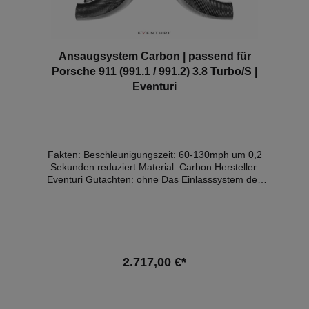
Ansaugsystem Carbon | passend für
Porsche 911 (991.1 / 991.2) 3.8 Turbo/S |
Eventuri
Fakten: Beschleunigungszeit: 60-130mph um 0,2
Sekunden reduziert Material: Carbon Hersteller:
Eventuri Gutachten: ohne Das Einlasssystem des
991 Turbo Eventuri wurde durch umfangreiche Tests
unter realen Bedingungen mit dem Ziel entwickelt,
die Turbos effizienter arbeiten zu lassen. Durch das
Ersetzen der einzelnen Standard-Airbox durch
einzelne patentierte Venturi-Filtergehäuse können
die Turbos mit weniger Luftwiderstand spulen und
2.717,00 €*
Auftrieb erzeugen. Infolgedessen werden die
Wastegate-Arbeitszyklen reduziert, was zu einer
Spitzenverstärkung bei niedrigeren Drehzahlen führt
In den Warenkorb
und daher die Leistung erhöht. Die zwei einzelnen