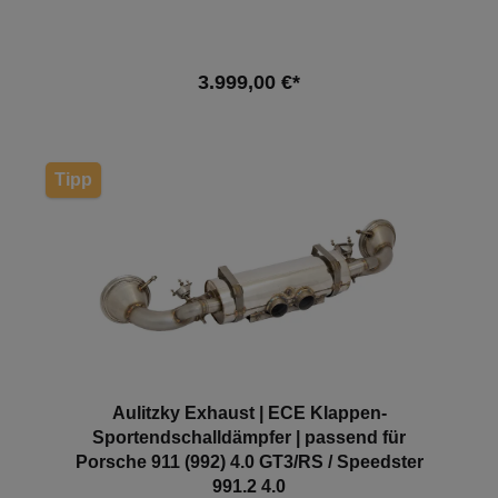
Fahrzeuge:FahrzeugTypLeistungHubraumMotorBauj
ahr Porsche 911 (992) / Cabrio3.8 Turbo427kW /
581PS3745cm³DKE03.20 - Porsche 911 (992) /
Cabrio3.8 Turbo S478kW /
3.999,00 €*
650PS3745cm³DKHA03.20 - Hinweis: Je nach
Softwarestand kann es zum Aufleuchten der
Motorkontrollleuchte kommen. Hier empfehlen wir
In den Warenkorb
eine Softwareanpassung. *ACHTUNG! Downpipes
mit der Kennzeichnung "ohne Zulassung" sind nicht
Tipp
für die Nutzung im öffentlichen Straßenverkehr
zulässig und nur für Rennsportzwecke
gedacht! Sofern Sie dennoch ein Produkt ohne
Zulassung in Ihrem Fahrzeug verbauen und dieses
im Bereich der StVZO nutzen, machen Sie sich
strafbar. Mögliche Konsequenzen, die Sie in diesem
Fall erwarten können: Erlöschen der
Betriebserlaubnis nach §19 der StVZO und eine evtl.
daraus resultierende Stilllegung des Fahrzeugs.
Weitere Mögliche Konsequenzen, wie z.B. eine
Anzeige wegen Steuerhinterziehung, sowie
eventuelle Ermittlungen seitens der Umweltbehörde
Aulitzky Exhaust | ECE Klappen-
liegen im Ermessen der Ermittler.
Sportendschalldämpfer | passend für
Porsche 911 (992) 4.0 GT3/RS / Speedster
991.2 4.0