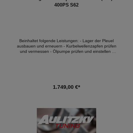
400PS S62
Beinhaltet folgende Leistungen: - Lager der Pleuel
ausbauen und erneuern - Kurbelwellenzapfen prüfen
und vermessen - Ölpumpe prüfen und einstellen -
alle Teile reinigen - Achsvermessung - Öl, & -filter
Wechsel - inkl. aller Teile wie Lager, Schrauben,
Dichtungen, Ölfilter und Motoröl (10W60) - Eintrag
mit BMW Hd.nr Stempel ins Service Heft - 1l Öl zum
Nachfüllen Zusätzlich und je nach Bedarf können wir
die Zündkerzen und die Motorlager gegen Aufpreis
1.749,00 €*
der Teile mit erneuern. Hinweis: Diese Leistung kann
nur an unseren Firmensitz durchgeführt werden!
In den Warenkorb