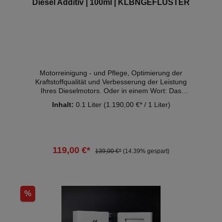
Diesel Additiv | 100ml | KLBNGEFLÜSTER
Motorreinigung - und Pflege, Optimierung der
Kraftstoffqualität und Verbesserung der Leistung
Ihres Dieselmotors. Oder in einem Wort: Das
KLBNGEFLÜSTER® Diesel Additiv.
Inhalt:
0.1 Liter
(1.190,00 €* / 1 Liter)
Zusammengesetzt aus fein abgestimmten
Inhaltsstoffen wirkt das Additiv pflegend bei
Neuwagen und problembehebend bei älteren
Fahrzeugmodellen und verleiht deinem Dieselmotor
die Power, die dich bei jeder Fahrt begeistert.
119,00 €*
139,00 €*
(14.39% gespart)
KLBNGEFLÜSTER® Diesel ist nachweislich mit allen
Dieselqualitäten verträglich. KLBNGEFLÜSTER®
Diesel ist so effizient, dass Dir das 100 ml Gebinde
In den Warenkorb
für 1.000 Liter Diesel hält! Inhalt: - 100ml (0,1L)
(ausreichend für 1000 Liter Diesel-Kraftstoff!)
%