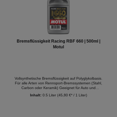
Bremsflüssigkeit Racing RBF 660 | 500ml |
Motul
Vollsynthetische Bremsflüssigkeit auf Polyglykolbasis.
Für alle Arten von Rennsport-Bremssystemen (Stahl,
Carbon oder Keramik) Geeignet für Auto und
Motorrad Details: Standards: SAE J 1703, ISO 4925,
Inhalt:
0.5 Liter
(45,80 €* / 1 Liter)
FMVSS 116 DOT 4 Trockensiedepunkt: 328°C
Nasssiedepunkt: 205°C Inhalt: - 500ml (0,5L)