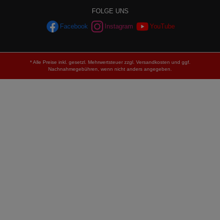
FOLGE UNS
Facebook
Instagram
YouTube
* Alle Preise inkl. gesetzl. Mehrwertsteuer zzgl.
Versandkosten
und ggf.
Nachnahmegebühren, wenn nicht anders angegeben.