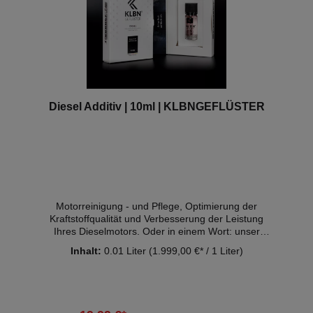
Diesel Additiv | 10ml | KLBNGEFLÜSTER
Motorreinigung - und Pflege, Optimierung der
Kraftstoffqualität und Verbesserung der Leistung
Ihres Dieselmotors. Oder in einem Wort: unser
KLBNGEFLÜSTER® Diesel Additiv.
Inhalt:
0.01 Liter
(1.999,00 €* / 1 Liter)
Zusammengesetzt aus fein abgestimmten
Inhaltsstoffen wirkt das Additiv pflegend bei
Neuwagen und problembehebend bei älteren
Fahrzeugmodellen und verleiht deinem Dieselmotor
die Power, die dich bei jeder Fahrt begeistert.