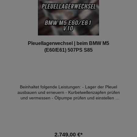
Pleuellagerwechsel | beim BMW M5
(E60/E61) 507PS S85
Beinhaltet folgende Leistungen: - Lager der Pleuel
ausbauen und erneuern - Kurbelwellenzapfen prüfen
und vermessen - Ölpumpe prüfen und einstellen -
alle Teile reinigen - Achsvermessung - Öl, & -filter
Wechsel - inkl. aller Teile wie Lager, Schrauben,
Dichtungen, Ölfilter und Motoröl (10W60) - Eintrag
mit BMW Hd.nr Stempel ins Service Heft - 1l Öl zum
Nachfüllen Zusätzlich und je nach Bedarf können wir
die Zündkerzen und die Motorlager gegen Aufpreis
2.749,00 €*
der Teile mit erneuern. Hinweis: Diese Leistung kann