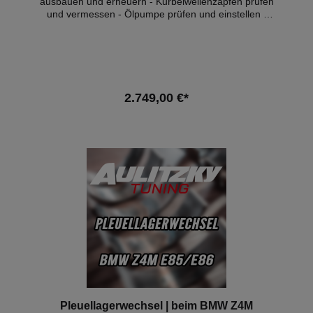
ausbauen und erneuern - Kurbelwellenzapfen prüfen
und vermessen - Ölpumpe prüfen und einstellen -
alle Teile reinigen - Achsvermessung - Öl, & -filter
Wechsel - inkl. aller Teile wie Lager, Schrauben,
Dichtungen, Ölfilter und Motoröl (10W60) - Eintrag
mit BMW Hd.nr Stempel ins Service Heft - 1l Öl zum
Nachfüllen Zusätzlich und je nach Bedarf können wir
die Zündkerzen und die Motorlager gegen Aufpreis
2.749,00 €*
der Teile mit erneuern. Hinweis: Diese Leistung kann
nur an unseren Firmensitz durchgeführt werden!
In den Warenkorb
Pleuellagerwechsel | beim BMW Z4M