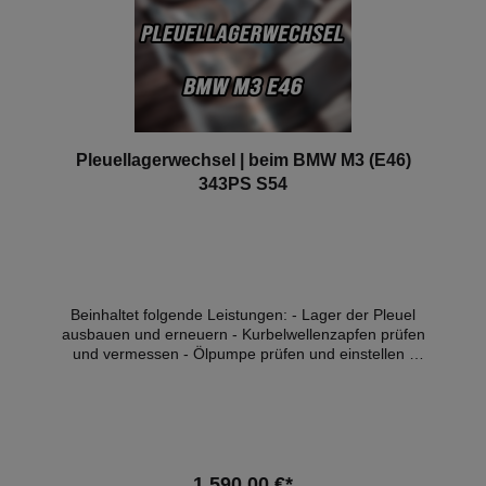
Pleuellagerwechsel | beim BMW M3 (E46)
343PS S54
Beinhaltet folgende Leistungen: - Lager der Pleuel
ausbauen und erneuern - Kurbelwellenzapfen prüfen
und vermessen - Ölpumpe prüfen und einstellen -
alle Teile reinigen - Achsvermessung - Öl, & -filter
Wechsel - inkl. aller Teile wie Lager, Schrauben,
Dichtungen, Ölfilter und Motoröl (10W60) - Eintrag
mit BMW Hd.nr Stempel ins Service Heft - 1l Öl zum
Nachfüllen Zusätzlich und je nach Bedarf können wir
die Zündkerzen und die Motorlager gegen Aufpreis
1.590,00 €*