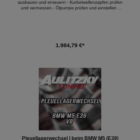
ausbauen und erneuern - Kurbelwellenzapfen prüfen
und vermessen - Ölpumpe prüfen und einstellen -
alle Teile reinigen - Achsvermessung - Öl, & -filter
Wechsel - inkl. aller Teile wie Lager, Schrauben,
Dichtungen, Ölfilter und Motoröl (10W60) - Eintrag
mit BMW Hd.nr Stempel ins Service Heft - 1l Öl zum
Nachfüllen Zusätzlich und je nach Bedarf können wir
die Zündkerzen und die Motorlager gegen Aufpreis
1.984,79 €*
der Teile mit erneuern. Hinweis: Diese Leistung kann
nur an unseren Firmensitz durchgeführt werden!
Pleuellagerwechsel | beim BMW M5 (E39)