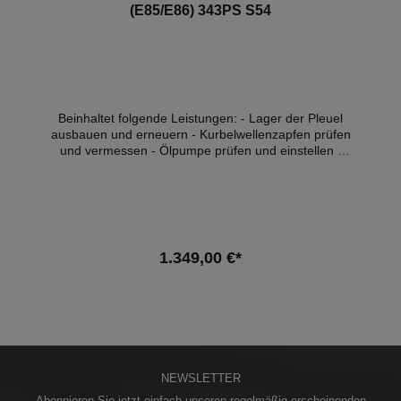
(E85/E86) 343PS S54
Beinhaltet folgende Leistungen: - Lager der Pleuel
ausbauen und erneuern - Kurbelwellenzapfen prüfen
und vermessen - Ölpumpe prüfen und einstellen -
alle Teile reinigen - Achsvermessung - Öl, & -filter
Wechsel - inkl. aller Teile wie Lager, Schrauben,
Dichtungen, Ölfilter und Motoröl (10W60) - Eintrag
mit BMW Hd.nr Stempel ins Service Heft - 1l Öl zum
Nachfüllen Zusätzlich und je nach Bedarf können wir
die Zündkerzen und die Motorlager gegen Aufpreis
1.349,00 €*
der Teile mit erneuern. Hinweis: Diese Leistung kann
nur an unseren Firmensitz durchgeführt werden!
In den Warenkorb
NEWSLETTER
Abonnieren Sie jetzt einfach unseren regelmäßig erscheinenden