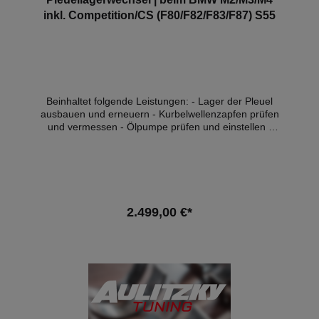
inkl. Competition/CS (F80/F82/F83/F87) S55
Beinhaltet folgende Leistungen: - Lager der Pleuel
ausbauen und erneuern - Kurbelwellenzapfen prüfen
und vermessen - Ölpumpe prüfen und einstellen -
alle Teile reinigen - Achsvermessung - Öl, & -filter
Wechsel - inkl. aller Teile wie Lager, Schrauben,
Dichtungen, Ölfilter und Motoröl (5W40) - Eintrag mit
BMW Hd.nr Stempel ins Service Heft - 1l Öl zum
Nachfüllen Zusätzlich und je nach Bedarf können wir
die Zündkerzen und die Motorlager gegen Aufpreis
2.499,00 €*
der Teile mit erneuern. Hinweis: Diese Leistung kann
nur an unseren Firmensitz durchgeführt werden!