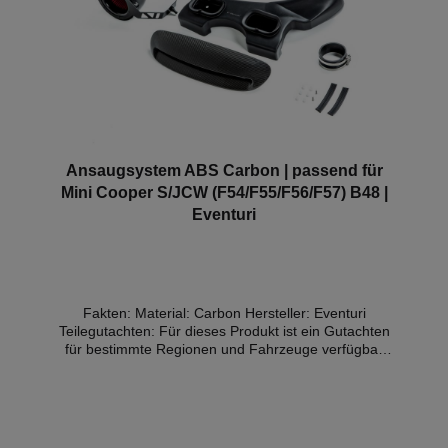
Ansaugsystem ABS Carbon | passend für
Mini Cooper S/JCW (F54/F55/F56/F57) B48 |
Eventuri
Fakten: Material: Carbon Hersteller: Eventuri
Teilegutachten: Für dieses Produkt ist ein Gutachten
für bestimmte Regionen und Fahrzeuge verfügbar
(Details weiter unten) Achtung: Passt NICHT auf die
neuen 306PS Modelle!Teilegutachten Für den Einbau
gelten die Angaben des Herstellers. Ein vorhandenes
Gutachten ist keine Garantie dafür, dass das Produkt
auch im entsprechenden Fahrzeug eingebaut