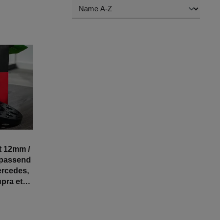
t 12mm /
 passend
ercedes,
pra etc. |