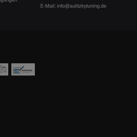
E-Mail:
info@aulitzkytuning.de
 M
7 X4
 M
8 X5
aujahr:
AMG-Line
 GA A-
7 AMG
 AMG
97/