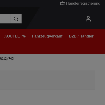
Händlerregistrierung
%OUTLET%
Fahrzeugverkauf
B2B / Händler
/G12) 740i