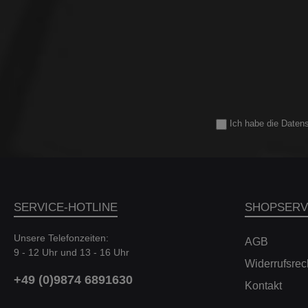
Charge Pipe bietet zudem eine gute
ECU z
Basis für die Nachrüstung einer Wasser-
Stützpu
Methanol-Einspritzung, ein Anschluss für
Orten 
den Injektor ist bereits vorbereitet
werden. Für den ECU-Unlock benötigen
(Gewinde für Wasser-Methanol
wir das Fa
Einspritzung: 1/8" Zoll, 21/64
uns vor Ort. -Sta
Feingewinde).Die Montage der Charge
Luftfilter
Pipe erfolgt Plug'n'Play im direkten
Charge
Austausch gegen das Serienteil. Die
Upg
Charge Pipe ersetzt das Originalteil mit
Hochdru
Ich habe die
Daten
der folgenden Teilenummer:
Abgasanlage Hinweis: Ein
13718601684 Kompatible
der Le
Fahrzeuge:BMW 1' F20 LCI (09/2015 —
Bestandte
08/2018) M140i / xDriveBMW 1' F21 LCI
sepa
(09/2015 — 08/2018) M140i /
xDriveBMW 2' F22 (09/2015 — 06/2017)
Fahrzeuge
M240i / xDriveBMW 2' F22 LCI (09/2016
mMo
SERVICE-HOTLINE
SHOPSERV
— 08/2018) M240i / xDriveBMW 2' F23
(F20/
(09/2015 — 06/2017) M240i /
340PS299
Unsere Telefonzeiten:
xDriveBMW 2' F23 LCI (10/2016 —
BMW 
AGB
9 - 12 Uhr und 13 - 16 Uhr
08/2018) M240i / xDriveBMW 3' F30 LCI
xDrive25
Widerrufsrec
(10/2014 — 09/2018) 340i / xDriveBMW
A09.15 - 05
3' F31 LCI (10/2014 — 08/2018) 340i /
(G4
+49 (0)9874 6891630
Kontakt
xDriveBMW 3' F34 GT LCI (09/2015 —
374PS2998
07/2018) 340i / xDriveBMW 4' F32
3er (F30/