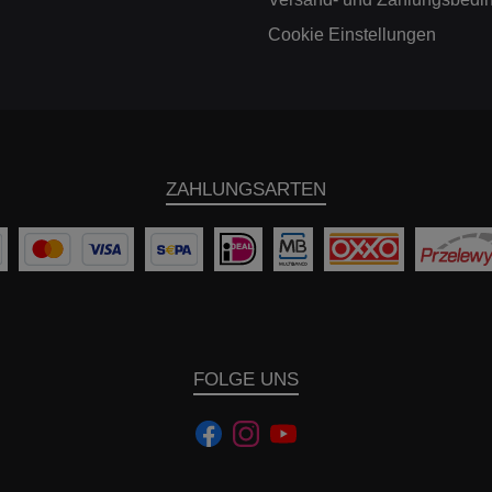
kW / 360PS2979cm³B58 B30
2023 (F39) X2, iX2 2024- (U10,
 (G20)M340i
U2X) X3 2017-2024 (G01) - G3X
Cookie Einstellungen
ve275kW / 374PS285kW /
X3 2024- (G45) - G3XN X3
8cm³B58B30B07.20 - BMW
2019- (G3X); F34XM; F9
F33/F36)440i / xDrive240kW /
2018- (G02) - X3 G4X X4
kW / 360PS2979cm³B58 B30
2019- (G4X); F34XM; F9
 4er (G22)M440i
2018- G05 X5 M 2019- G05
ve275kW / 374PS285kW /
X6 2019- G06 (G6X) X6 M 2019-
8cm³B58B30B07.20 - BMW
G06 X7 2019- G07 (G7X) Z4
ZAHLUNGSARTEN
0/G31)540i / xDrive250kW /
2019- G29 Chrysler
kW / 360PS2998cm³B58 B30
Fahrzeugbezeichnung: B
 C09.16 - 07.19 BMW 5er
Typ: Crossfire 2003-2007 ZH
545e xDrive290kW /
Mercedes Benz Fahrzeugbezeichnung:
cm³B58 B30 C11.20 - BMW
Baujahr: Typ: 190E 1982-1993
G32)640i / xDrive250kW /
201 200 - 280E incl. T u. C 1977-
kW / 360PS2998cm³B58 B30
1986 123, 123*C, *T 200 - 300
 C06.17 - 07.19 BMW 7er
1967-1976 115 230 - 280 1967-
G12)740i / xDrive245kW /
1976 114 A-Klasse 1997-2004
kW / 340PS2998cm³B58 B30
168 A-Klasse 2004-2012 169 A-
FOLGE UNS
Klasse 2012-2018 176 
ve245kW / 333PS250kW /
A-Klasse 2012-2018 176,
cm³B58 B30 C07.19 - BMW
Klasse (inkl. AMG) 2018- 17
G01)xDrive M40i260kW /
GT 2014-2021 X290 (190)
S265kW / 360PS285kW /
GT 2023- 192 AMG-GT / GTC /
998cm³B58 B30 A, B58 B30
GTS 2014-2021 1