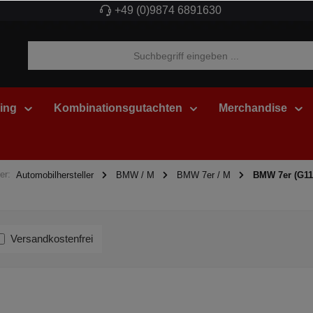
+49 (0)9874 6891630
ing
Kombinationsgutachten
Merchandise
er:
Automobilhersteller
BMW / M
BMW 7er / M
BMW 7er (G11
Versandkostenfrei