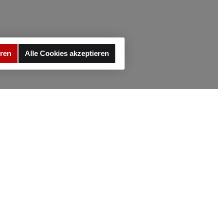
GLE-
5-2019
eren
Alle Cookies akzeptieren
e
ne S-
e
 - 221