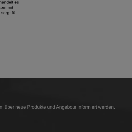
handelt es
tem mit
 sorgt für
verhindert
66,6mm -
cheibe -
eugseite):
 handeln.
euge mit
zt werden.
aujahr:
in, über neue Produkte und Angebote informiert werden.
021 (F45)