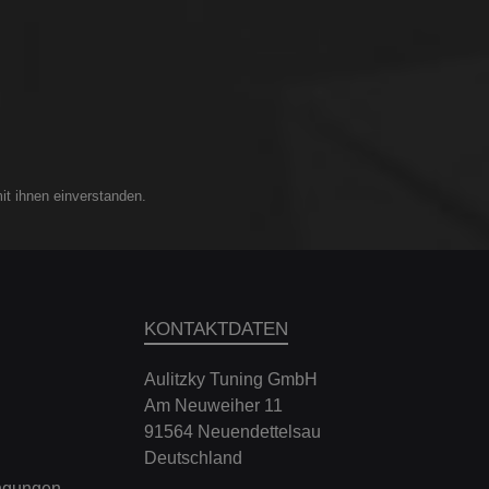
 3er
G6K 6er
) - G6GT
it ihnen einverstanden.
7L 7er
i-2 iX
KONTAKTDATEN
ng 2021-
Aulitzky Tuning GmbH
 M5
Am Neuweiher 11
L X1
91564 Neuendettelsau
L X1
Deutschland
.
ngungen