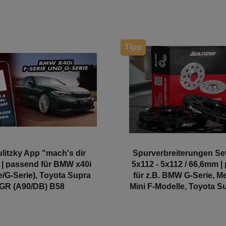
Tipp
ulitzky App "mach's dir
Spurverbreiterungen Se
 | passend für BMW x40i
5x112 - 5x112 / 66,6mm |
e/G-Serie), Toyota Supra
für z.B. BMW G-Serie, M
GR (A90/DB) B58
Mini F-Modelle, Toyota Su
Aulitzky Tuning