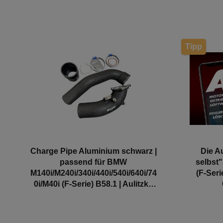
Tipp
Charge Pipe Aluminium schwarz |
Die A
passend für BMW
selbst"
M140i/M240i/340i/440i/540i/640i/74
(F-Seri
0i/M40i (F-Serie) B58.1 | Aulitzky
Tuning