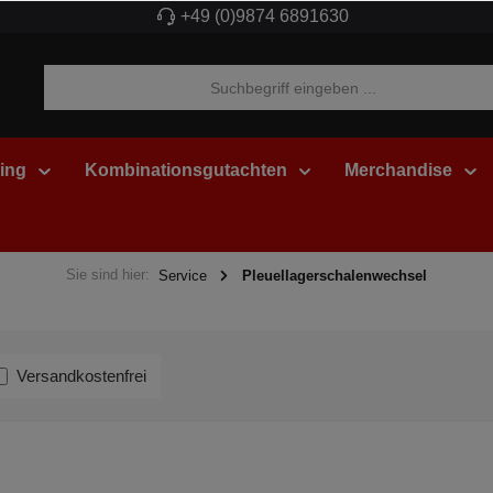
+49 (0)9874 6891630
ing
Kombinationsgutachten
Merchandise
Sie sind hier:
Service
Pleuellagerschalenwechsel
Versandkostenfrei