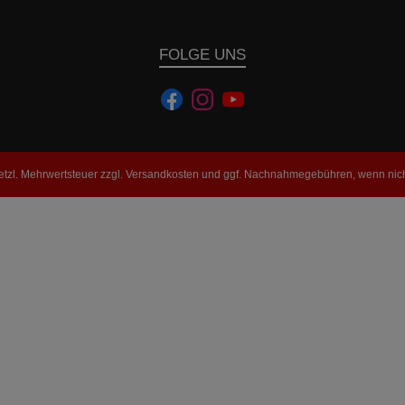
FOLGE UNS
setzl. Mehrwertsteuer zzgl.
Versandkosten
und ggf. Nachnahmegebühren, wenn nich