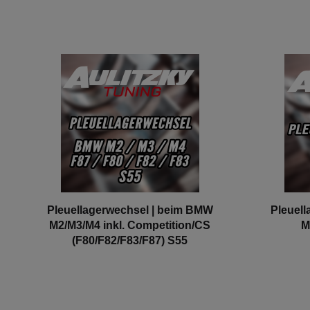
Pleuellagerwechsel | beim BMW
Pleuel
M2/M3/M4 inkl. Competition/CS
M
(F80/F82/F83/F87) S55