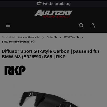
Händlerregistrierung
Sie sind hier:
Automobilhersteller
BMW / M
BMW 3er / M
BMW 3er (E90/E92/E93) M3
Diffusor Sport GT-Style Carbon | passend für
BMW M3 (E92/E93) S65 | RKP