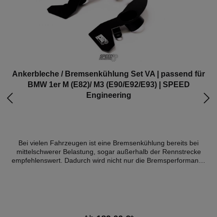
Ankerbleche / Bremsenkühlung Set VA | passend für
BMW 1er M (E82)/ M3 (E90/E92/E93) | SPEED
Engineering
Bei vielen Fahrzeugen ist eine Bremsenkühlung bereits bei
mittelschwerer Belastung, sogar außerhalb der Rennstrecke
empfehlenswert. Dadurch wird nicht nur die Bremsperformance
verbessert, sondern auch der Verschleiss der Reibpartner kann
sich dadurch drastisch verringern. Wir nutzen die Kanalisierung
des Luftstroms zum Zentrum der Bremsscheibe um den
Turbineneffekt zur Kühlung der Scheibe von innen zu nutzen.
Dabei strömen wir die Scheibe gezielt ein einem winkel an, um
keine Streuverluste zu erleiden und das vorhandene