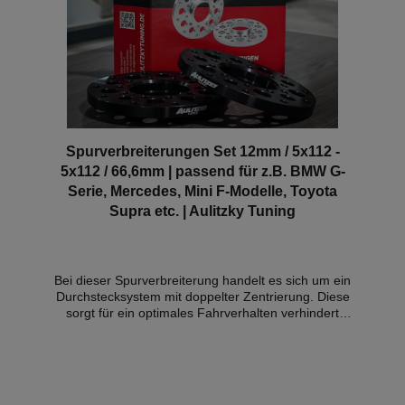
hochglänzenden Finish. Details:- Konstruktion aus
100 % reiner Prepreg-Kohlefaser- Webart im OEM-
Stil- Hochglanz-Finish- Passformgarantie-
eintragungsfrei Lieferumfang:- 1x Paar
Spiegelkappen Kompatible Fahrzeuge:BMW F90 M5
LimousineBMW F91 M8 CabrioBMW F92 M8
CoupeBMW F93 M8 Gran Coupé Hinweis: Es
handelt sich hierbei NICHT um ein originales BMW-
Produkt!
Spurverbreiterungen Set 12mm / 5x112 -
5x112 / 66,6mm | passend für z.B. BMW G-
Serie, Mercedes, Mini F-Modelle, Toyota
Supra etc. | Aulitzky Tuning
Bei dieser Spurverbreiterung handelt es sich um ein
Durchstecksystem mit doppelter Zentrierung. Diese
sorgt für ein optimales Fahrverhalten verhindert
unerwünschte Vibrationen. Technische Infos: -
Scheibenstärke: 12mm pro Rad (= 24mm pro Achse)
- Lochkreis(e)*: 112/5 + 112/5 -
Zentrierbunddurchmesser: 66,6mm - Fasengröße
PHO (Standardscheibe - Felgenseite): 2x45° -