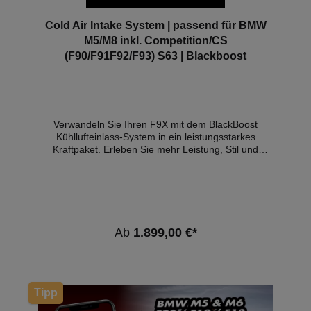
Cold Air Intake System | passend für BMW
M5/M8 inkl. Competition/CS
(F90/F91F92/F93) S63 | Blackboost
Verwandeln Sie Ihren F9X mit dem BlackBoost
Kühllufteinlass-System in ein leistungsstarkes
Kraftpaket. Erleben Sie mehr Leistung, Stil und
Fahrdynamik mit diesem Premium-Upgrade. In der
Welt der Leistungsmodifikationen ist die Airbox eine
der wichtigsten Motorkomponenten, die Sie aufrüsten
sollten. Die werksseitige Airbox ist in Bezug auf den
Luftstrom und die Filterfläche sehr restriktiv. Unsere
Kühllufteinlässe wurden entwickelt und konstruiert,
Ab
1.899,00 €*
um diese werksseitigen Einschränkungen zu
überwinden und den maximalen Luftstrom mit den
niedrigstmöglichen Temperaturen zu liefern, wenn
man die Platzverhältnisse berücksichtigt. Die
BlackBoost Cold Air Intakes sind so konzipiert, dass
Tipp
sie mit der Motorhaube des Fahrzeugs abschließen