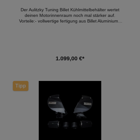
Anzeige wegen Steuerhinterziehung, sowie
eventuelle Ermittlungen seitens der Umweltbehörde
Der Aulitzky Tuning Billet Kühlmittelbehälter wertet
liegen im Ermessen der Ermittler.
deinen Motorinnenraum noch mal stärker auf.
Vorteile:- vollwertige fertigung aus Billet Aluminium -
thermischen StabilisierungKompatible
Fahrzeuge:BMW M5 F90
1.099,00 €*
In den Warenkorb
Tipp