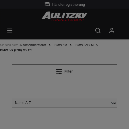
Händlerregistrierung
Sie sind hier:
Automobilhersteller
BMW / M
BMW 5er / M
BMW 5er (F90) M5 CS
Filter