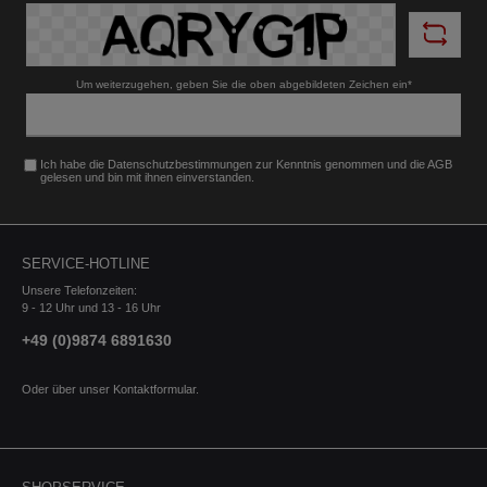
B-Klasse 2018- 247 C-Klasse 1993-2000
202, HO C-Klasse 2007-2014 204, 204K C-
Klasse 2021- R2CW, W206 C-Klasse Coupe
2011-2015 204 AMG-Line C-Klasse Coupe
Um weiterzugehen, geben Sie die oben abgebildeten Zeichen ein*
2011-2015 204 C-Klasse incl. Kombi u. Coupe
2000-2007 203, 203K, 203CL C-Klasse inkl.
Coupe 2014-2021 204, 204K, 204 AMG, 204 K
AMG (205) C-Klasse Kombi inkl. All-Terrain 2021-
Ich habe die
Datenschutzbestimmungen
zur Kenntnis genommen und die
AGB
R2CS, S206 C43, C63 (S) AMG inkl. Coupe
gelesen und bin mit ihnen einverstanden.
2015-2023 204, 204K, 204 AMG, 204 K AMG
(205) CL S-Klasse 1999-2006 215 CL-Klasse
1991-1998 C140 CL-Klasse 2006-2013
216 CLA 2013-2018 117, 245G CLA 2015-
SERVICE-HOTLINE
2018 Shooting Brake X117, 245G CLA (inkl. AMG
45/S) 2019- C118 (F2CLA) CLA Shooting Brake
Unsere Telefonzeiten:
(inkl. AMG 45/S) 2019- X118 (F2CLA) CLE
9 - 12 Uhr und 13 - 16 Uhr
2023- 236 CLK-Klasse 1997-2003 208
+49 (0)9874 6891630
CLK-Klasse 2002-2010 209 CLS-Klasse
2004-2010 219 CLS-Klasse 2011-2018
218 CLS-Klasse 2018-2023 257 E-Klasse
Oder über unser
Kontaktformular
.
2002-2009 211, 211K E-Klasse 2009-2016
212, 212K E-Klasse 2016-2023 213 E-Klasse
2023- W214 (R2EW) E-Klasse (ausser 4matic)
1995-2002 210, 210K E-Klasse All-Terrain
2017-2023 R1ES - (S213) E-Klasse Cabrio