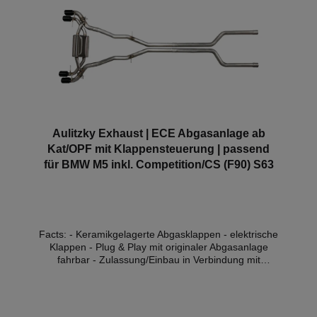
Aulitzky Exhaust | ECE Abgasanlage ab
Kat/OPF mit Klappensteuerung | passend
für BMW M5 inkl. Competition/CS (F90) S63
Facts: - Keramikgelagerte Abgasklappen - elektrische
Klappen - Plug & Play mit originaler Abgasanlage
fahrbar - Zulassung/Einbau in Verbindung mit
unserer Downpipe möglich - Kat/OPF Back System -
Made in Germany (Bodensee) - mit/ohne ECE-
Zulassung (je nach Auswahl der Klappensteuerung)*
Kompatible