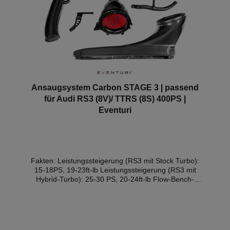
Ansaugsystem Carbon STAGE 3 | passend
für Audi RS3 (8V)/ TTRS (8S) 400PS |
Eventuri
Fakten: Leistungssteigerung (RS3 mit Stock Turbo):
15-18PS, 19-23ft-lb Leistungssteigerung (RS3 mit
Hybrid-Turbo): 25-30 PS, 20-24ft-lb Flow-Bench-
Daten: Original Intake: 530 CFM : Eventuri-Intake:
840 CFM Passt auf: RS3 8V Gen 2 und TTRS 8S
einschließlich der OPF DWNA-Versionen 2019+.
Material: Carbon Hersteller: Eventuri Teilegutachten:
Für dieses Produkt ist ein Gutachten für bestimmte