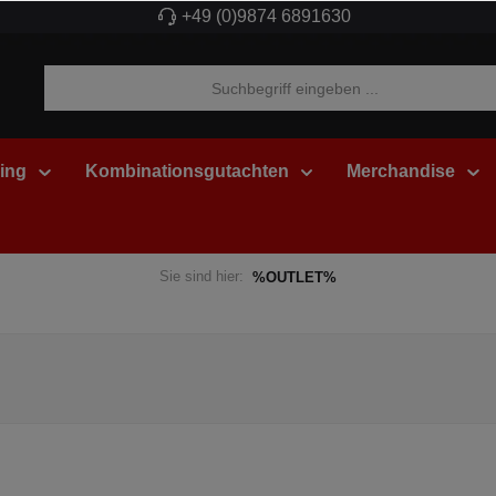
+49 (0)9874 6891630
ing
Kombinationsgutachten
Merchandise
Sie sind hier:
%OUTLET%