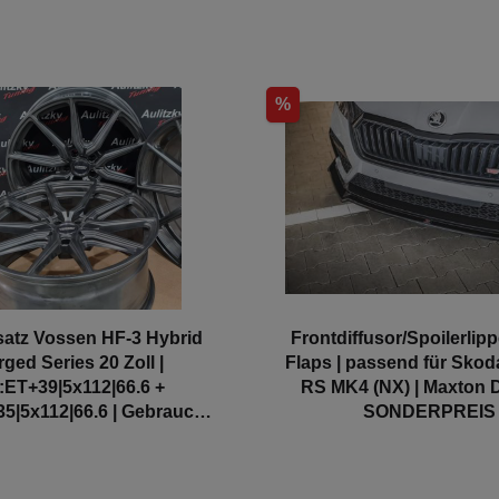
%
satz Vossen HF-3 Hybrid
Frontdiffusor/Spoilerlipp
rged Series 20 Zoll |
Flaps | passend für Skod
:ET+39|5x112|66.6 +
RS MK4 (NX) | Maxton D
5|5x112|66.6 | Gebraucht
SONDERPREIS
SONDERPREIS