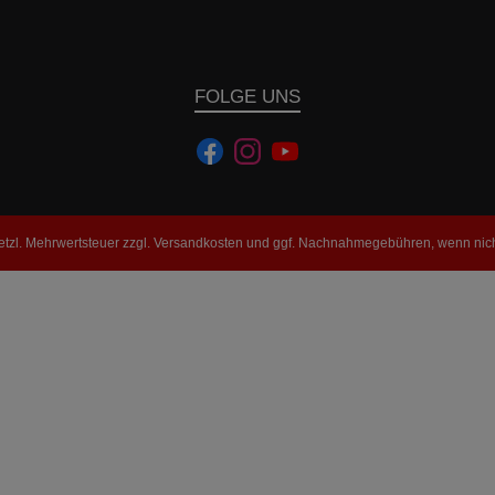
FOLGE UNS
setzl. Mehrwertsteuer zzgl.
Versandkosten
und ggf. Nachnahmegebühren, wenn nich