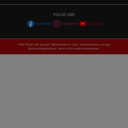
FOLGE UNS
Facebook
Instagram
YouTube
* Alle Preise inkl. gesetzl. Mehrwertsteuer zzgl.
Versandkosten
und ggf.
Nachnahmegebühren, wenn nicht anders angegeben.