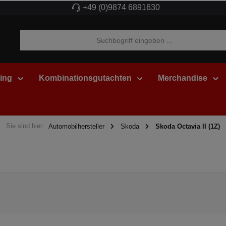
+49 (0)9874 6891630
ing
Kombinationsgutachten
Merchandise
Sie sind hier:
Automobilhersteller
Skoda
Skoda Octavia II (1Z)