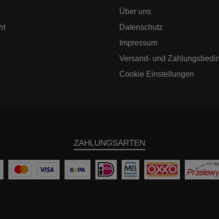
8KW/310PS (2009-
228KW/310PS (2009-
Über uns
12)*Seat Leon 1P
2012)*Skoda Octavia 1Z
upra R310 WCE
1,8 TSI 118KW/160PS
ht
Datenschutz
8KW/310PS (2009-
(2008-2013)Skoda
)*Skoda Octavia 1Z
Octavia 1Z MK2 RS
Impressum
8 TSI 118KW/160PS
147KW/200PS (2005-
2008-2013)Skoda
2009)Skoda Octavia 1Z
Versand- und Zahlungsbedi
ctavia 1Z MK2 RS
MK2 RS 155KW/211PS
Cookie Einstellungen
7KW/200PS (2005-
(2009-2013)Skoda
9)Skoda Octavia 1Z
Superb 3T 2,0 TSI
 RS 155KW/211PS
147KW/200PS (2010-
2009-2013)Skoda
2013)Volkswagen Golf 5
uperb 3T 2,0 TSI
GTI (inkl. ED 30) 147-
7KW/200PS (2010-
169KW/200-230PS
)Volkswagen Golf 5
(2004-2008)Volkswagen
 (inkl. ED 30) 147-
Golf 6 GTI (inkl. ED 35)
ZAHLUNGSARTEN
69KW/200-230PS
(Cabrio) 155-
04-2008)Volkswagen
173KW/211-235PS
 6 GTI (inkl. ED 35)
(2009-2013) (USA -
(Cabrio) 155-
passt nicht für
73KW/211-235PS
Fahrzeuge mit
2009-2013) (USA -
Motorcode CBFA
passt nicht für
2011+)Volkswagen Golf
Fahrzeuge mit
6 R (inkl. Cabrio)
Motorcode CBFA
199KW/270PS (2009-