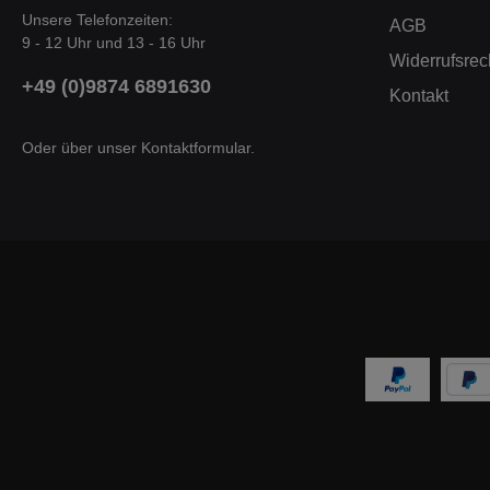
22
Unsere Telefonzeiten:
AGB
20
9 - 12 Uhr und 13 - 16 Uhr
C
Widerrufsrec
22
+49 (0)9874 6891630
2012
Kontakt
1,
(
O
Oder über unser
Kontaktformular
.
14
200
MK2
(
S
14
2013
GTI
1
(20
Golf
1
(