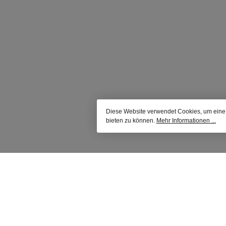
Lei
C
Lad
Au
M
G
neu
der
kata
Diese Website verwendet Cookies, um eine
auf 
bieten zu können.
Mehr Informationen ...
Lei
sein
N
(
65m
d
grö
sowi
meh
o