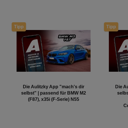
Tipp
Tipp
Die Aulitzky App "mach's dir
Die A
selbst" | passend für BMW M2
selb
(F87), x35i (F-Serie) N55
C
(F