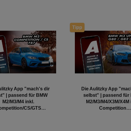
Tipp
ulitzky App "mach's dir
Die Aulitzky App "mach
st" | passend für BMW
selbst" | passend fü
M2/M3/M4 inkl.
M2/M3/M4/X3M/X4M i
ompetition/CS/GTS
Competition
80/F82/F83/F87) S55
(G87/G80/G81/G82/G83/F
S58