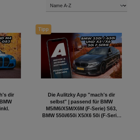
Tipp
's dir
Die Aulitzky App "mach's dir
r BMW
selbst" | passend für BMW
nkl.
M5/M6/X5M/X6M (F-Serie) S63,
BMW 550i/650i X5/X6 50i (F-Serie)
97/F98)
N63