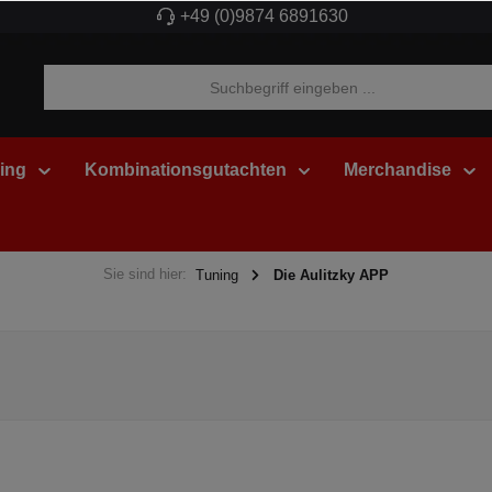
+49 (0)9874 6891630
ing
Kombinationsgutachten
Merchandise
Sie sind hier:
Tuning
Die Aulitzky APP