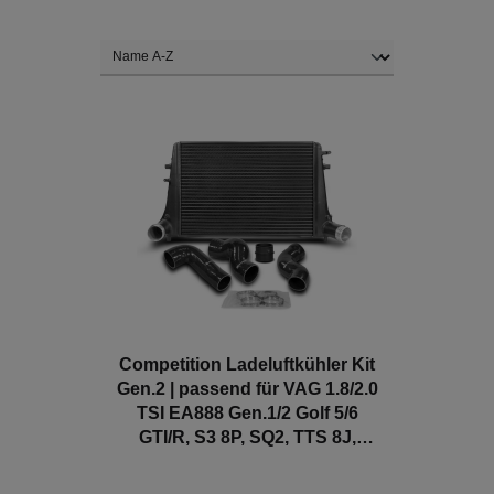
Competition Ladeluftkühler Kit
Gen.2 | passend für VAG 1.8/2.0
TSI EA888 Gen.1/2 Golf 5/6
GTI/R, S3 8P, SQ2, TTS 8J,
Leon Cupra 1P, Octavia 1Z etc.
| Wagner Tuning