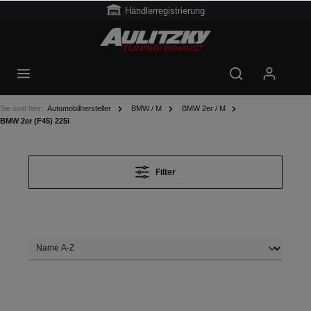
Händlerregistrierung
Sie sind hier:
Automobilhersteller
BMW / M
BMW 2er / M
BMW 2er (F45) 225i
Filter