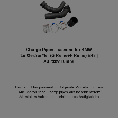
Charge Pipes | passend für BMW
1er/2er/3er/4er (G-Reihe+F-Reihe) B48 |
Aulitzky Tuning
Plug and Play passend für folgende Modelle mit dem
B48 MotorDiese Chargepipes aus beschichtetem
Aluminium haben eine erhöhte beständigkeit im
Vergleich zu OEM, verbesserte Luftführung und
Ansprechverhalten des Motors.Passend bei: F2X,
F3X, G3X, G1X, G02 mit B48-MotorTeilegutachten in
Vorbereitung