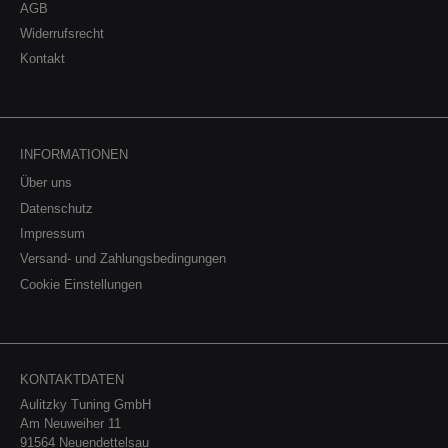
AGB
ansprechende Optik und schützt es vor Korrosion.
Mit dem Wagner Tuning Turbo Outlet können Sie die
Widerrufsrecht
Leistung und das Fahrerlebnis Ihres Fahrzeugs auf
Kontakt
ein neues Niveau heben und gleichzeitig von einer
einfachen Installation und hochwertigen Materialien
profitieren. Lieferumfang:1 x Turbo Outlet (Auslass-
Stutzen) Achtung: Nicht zugelassen im Bereich der
StVZO.
INFORMATIONEN
Über uns
Datenschutz
Impressum
Versand- und Zahlungsbedingungen
Cookie Einstellungen
KONTAKTDATEN
Aulitzky Tuning GmbH
Am Neuweiher 11
91564 Neuendettelsau