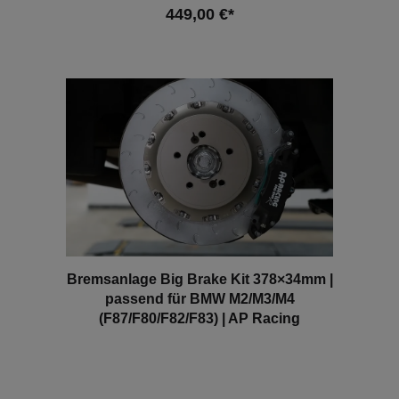
Coupe (F87)M2 CS331kW / 450PS2979cm³S55 B30
449,00 €*
A11.19 - 06.21 Hinweis: Dieses Produkt ist NICHT in
der StVZO zugelassen und NICHT für den Verkauf
innerhalb der EU gedacht! Dieser Artikel dient
In den Warenkorb
ausschließlich für Show- & Motorsportzwecke und
darf nicht im öffentlichen Straßenverkehr
genutzt/verbaut werden. Sollte das Bauteil am/im
Fahrzeug verbaut sein, erlischt die
Betriebserlaubnis!Bei den abgebildeten Bildern
handelt es sich um Beispielbilder.
Bremsanlage Big Brake Kit 378×34mm |
passend für BMW M2/M3/M4
(F87/F80/F82/F83) | AP Racing