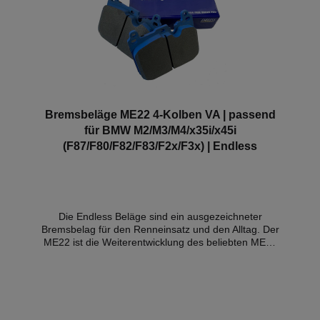
Bremsbeläge ME22 4-Kolben VA | passend
für BMW M2/M3/M4/x35i/x45i
(F87/F80/F82/F83/F2x/F3x) | Endless
Die Endless Beläge sind ein ausgezeichneter
Bremsbelag für den Renneinsatz und den Alltag. Der
ME22 ist die Weiterentwicklung des beliebten ME20
Bremsbelags. Der ME22 hat im Gegensatz zum
MX72 Belag keine Hitzeschutzbleche.Reibwert 0,36 –
0,42 µEinsatztemperatur 150 – 800 °Csemi-
metallischer Belag Für die Vorderachse. Kompatible
Fahrzeuge:BMW 4-Kolben BMW (Performance)
Bremssattel, blauer Sattel bei Fahrzeugen der F-