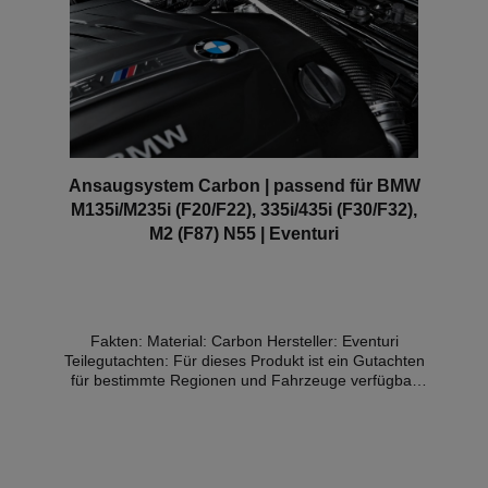
Ansaugsystem Carbon | passend für BMW
M135i/M235i (F20/F22), 335i/435i (F30/F32),
M2 (F87) N55 | Eventuri
Fakten: Material: Carbon Hersteller: Eventuri
Teilegutachten: Für dieses Produkt ist ein Gutachten
für bestimmte Regionen und Fahrzeuge verfügbar
(Details weiter unten) Das Eventuri Carbon Kevlar
Ansaugsystem für die F-Serie wurde entwickelt um
die Motorleistung zu erhöhen, das Fahrverhalten zu
verbessern und das gesamte Fahrerlebnis zu
steigern. Durch einen umgedrehten kegelförmigen