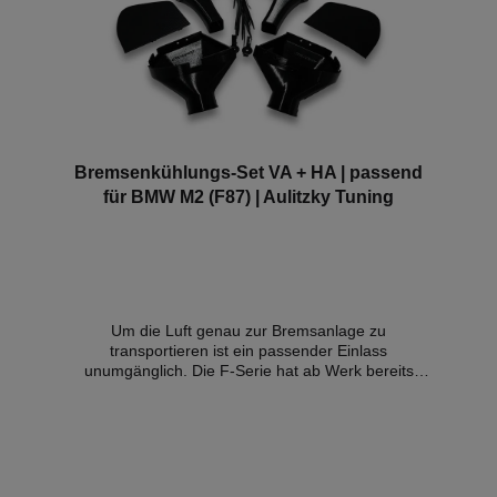
Bremsenkühlungs-Set VA + HA | passend
für BMW M2 (F87) | Aulitzky Tuning
Um die Luft genau zur Bremsanlage zu
transportieren ist ein passender Einlass
unumgänglich. Die F-Serie hat ab Werk bereits
Einlasskanäle in der Frontstoßstange, jedoch enden
diese mitten im Radkasten. Damit die durch die
Einlasskanäle der Frontstoßstange eingelassene Luft
nicht willkürlich im Radkasten verwirbelt wird, haben
wir einen Einlasskanal entwickelt, der mit geringem
Aufwand montierbar ist und die Luft zielgerichtet an