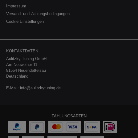
Turbo heraus mit unserem EVO 2
Impressum
Hochleistungsladeluftkühler Kit.
Versand- und Zahlungsbedingungen
Besuchen Sie unsere Website, um
Cookie Einstellungen
weitere Informationen zu erhalten
und Ihr Kit zu bestellen. Vorteile des
Wagner Tuning Ladeluftkühlers:-
verbesserte Kühlleistung- 77% mehr
Ladeluftvolumen- auf 70 mm Ein-
und Auslass erweitert- passgenaue
KONTAKTDATEN
Carbonluftführung- einfacher
Aulitzky Tuning GmbH
Austausch Lieferumfang:2
Am Neuweiher 11
Ladeluftkühler4
91564 Neuendettelsau
Carbonluftführungen4
Deutschland
Silikonschläuche4 Schlauchschellen1
Befestigungsmaterial Achtung: Nicht
E-Mail:
info@aulitzkytuning.de
zugelassen im Bereich der StVZO.
ZAHLUNGSARTEN