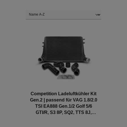
Competition Ladeluftkühler Kit
Gen.2 | passend für VAG 1.8/2.0
TSI EA888 Gen.1/2 Golf 5/6
GTI/R, S3 8P, SQ2, TTS 8J,
Leon Cupra 1P, Octavia 1Z etc.
| Wagner Tuning